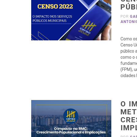
PÚB
POR
GA
ANTONI
Como os 
Censo Um
público 
como o d
fundamen
(FPM), u
cidades 
O I
MET
CRE
IMP