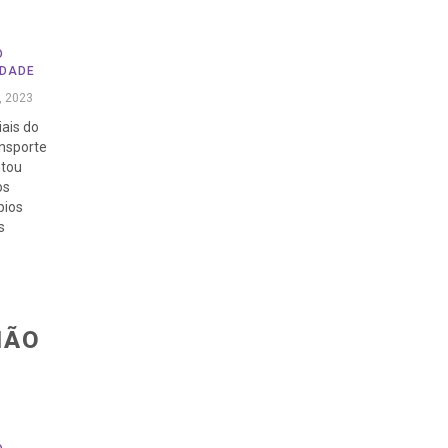
O
EDADE
, 2023
iais do
ansporte
ntou
os
pios
s
IÃO