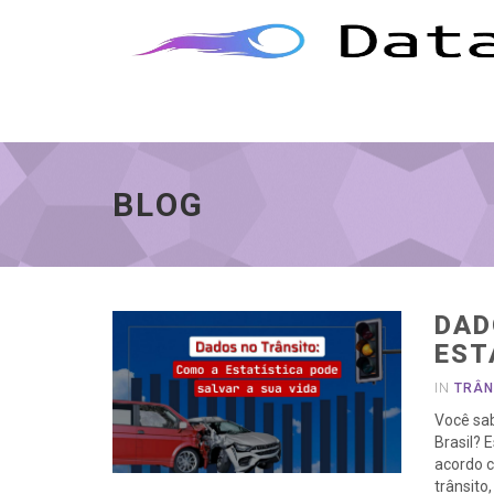
Blog
-
vá
à
página
inicial
BLOG
DAD
EST
IN
TRÂN
Você sab
Brasil? 
acordo c
trânsito