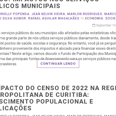
LICOS MUNICIPAIS
BRIELLY POPENDA
,
JEAN KELVIN VIEIRA
,
MARLON RODRIGUES
,
MARC
O SILVA GUIBOR
,
RAFAEL AGUILAR MAGALHÃES
IN
ECONOMIA
,
SOCI
September 15
serviços públicos do seu município são afetados pelas estatísticas ofic
a grande parte de nós utiliza serviços públicos diariamente, desde tr
até postos de saúde, escolas e segurança. No entanto, você já se pergu
inheiro proveniente dos impostos é alocado para financiar esses direit
tais? Neste artigo, vamos discutir o Fundo de Participação dos Municí
ma das principais fontes de financiamento para os serviços públicos na
CONTINUAR LENDO
brasileiras.
MPACTO DO CENSO DE 2022 NA REG
ROPOLITANA DE CURITIBA:
SCIMENTO POPULACIONAL E
LICAÇÕES