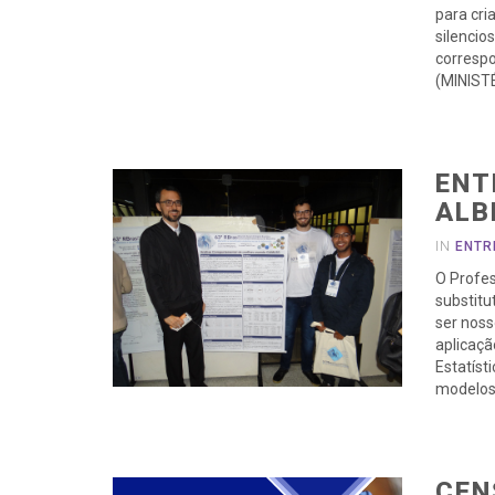
para cri
silencio
corresp
(MINIST
ENT
ALB
IN
ENTR
O Profes
substitu
ser noss
aplicaçã
Estatíst
modelos 
CEN