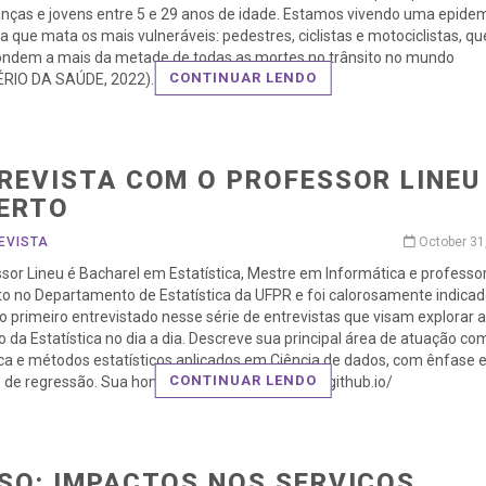
anças e jovens entre 5 e 29 anos de idade. Estamos vivendo uma epide
sa que mata os mais vulneráveis: pedestres, ciclistas e motociclistas, qu
ondem a mais da metade de todas as mortes no trânsito no mundo
CONTINUAR LENDO
ÉRIO DA SAÚDE, 2022).
REVISTA COM O PROFESSOR LINEU
ERTO
EVISTA
October 31
sor Lineu é Bacharel em Estatística, Mestre em Informática e professo
to no Departamento de Estatística da UFPR e foi calorosamente indica
o primeiro entrevistado nesse série de entrevistas que visam explorar 
o da Estatística no dia a dia. Descreve sua principal área de atuação co
ica e métodos estatísticos aplicados em Ciência de dados, com ênfase
CONTINUAR LENDO
de regressão. Sua home page é https://lineu96.github.io/
SO: IMPACTOS NOS SERVIÇOS