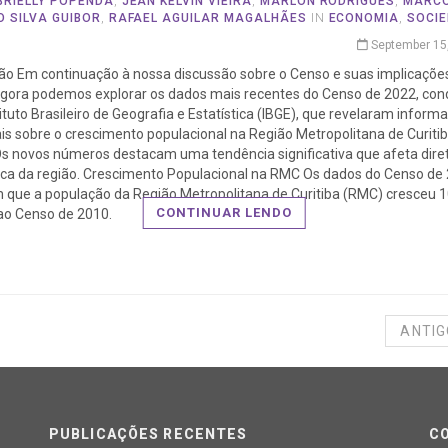
BRIELLY POPENDA
,
JEAN KELVIN VIEIRA
,
MARLON RODRIGUES
,
MARC
O SILVA GUIBOR
,
RAFAEL AGUILAR MAGALHÃES
IN
ECONOMIA
,
SOCI
September 15
ão Em continuação à nossa discussão sobre o Censo e suas implicaçõe
 agora podemos explorar os dados mais recentes do Censo de 2022, co
tituto Brasileiro de Geografia e Estatística (IBGE), que revelaram inform
is sobre o crescimento populacional na Região Metropolitana de Curiti
Os novos números destacam uma tendência significativa que afeta dir
ica da região. Crescimento Populacional na RMC Os dados do Censo de
 que a população da Região Metropolitana de Curitiba (RMC) cresceu 
CONTINUAR LENDO
ao Censo de 2010.
ANTI
PUBLICAÇÕES RECENTES
C