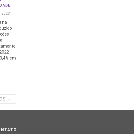
O
EDADE
, 2023
s na
nduzido
ações
ba
etamente
 2022
10,4% em
GOS →
ONTATO