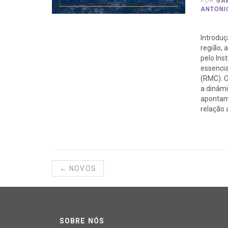
POR
GA
ANTONI
Introduç
região,
pelo Ins
essencia
(RMC). 
a dinâm
apontam
relação 
← NOVOS
SOBRE NÓS