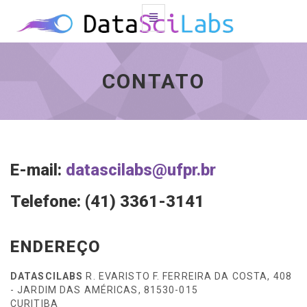
Alternar
Navegação
Contato
-
vá
CONTATO
à
página
inicial
E-mail:
datascilabs@ufpr.br
Telefone: (41) 3361-3141
ENDEREÇO
DATASCILABS
R. EVARISTO F. FERREIRA DA COSTA, 408
- JARDIM DAS AMÉRICAS, 81530-015
CURITIBA