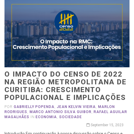
O IMPACTO DO CENSO DE 2022
NA REGIÃO METROPOLITANA DE
CURITIBA: CRESCIMENTO
POPULACIONAL E IMPLICAÇÕES
POR
GABRIELLY POPENDA
,
JEAN KELVIN VIEIRA
,
MARLON
RODRIGUES
,
MARCO ANTONIO SILVA GUIBOR
,
RAFAEL AGUILAR
MAGALHÃES
IN
ECONOMIA
,
SOCIEDADE
September 15, 2023
Introdução Em continuação à nossa discussão sobre o Censo e