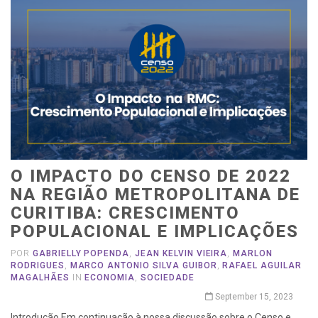
O IMPACTO DO CENSO DE 2022
NA REGIÃO METROPOLITANA DE
CURITIBA: CRESCIMENTO
POPULACIONAL E IMPLICAÇÕES
POR
GABRIELLY POPENDA
,
JEAN KELVIN VIEIRA
,
MARLON
RODRIGUES
,
MARCO ANTONIO SILVA GUIBOR
,
RAFAEL AGUILAR
MAGALHÃES
IN
ECONOMIA
,
SOCIEDADE
September 15, 2023
Introdução Em continuação à nossa discussão sobre o Censo e