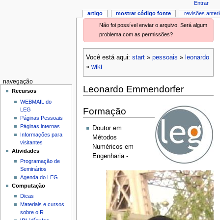
Entrar
artigo
mostrar código fonte
revisões anter
Não foi possível enviar o arquivo. Será algum
problema com as permissões?
Você está aqui:
start
»
pessoais
»
leonardo
»
wiki
navegação
Leonardo Emmendorfer
Recursos
WEBMAIL do
Formação
LEG
Páginas Pessoais
Páginas internas
Doutor em
Informações para
Métodos
visitantes
Numéricos em
Atividades
Engenharia -
Programação de
Seminários
Agenda do LEG
Computação
Dicas
Materiais e cursos
sobre o R