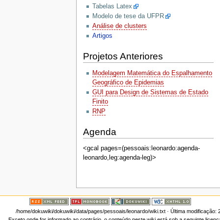
Tabelas Latex
Modelo de tese da UFPR
Análise de clusters
Artigos
Projetos Anteriores
Modelagem Matemática do Espalhamento
Geográfico de Epidemias
GUI para Design de Sistemas de Estado
Finito
RNP
Agenda
<gcal pages=(pessoais:leonardo:agenda-
leonardo,leg:agenda-leg)>
/home/dokuwiki/dokuwiki/data/pages/pessoais/leonardo/wiki.txt
· Última modificação:
Exceto onde for informado ao contrário, o conteúdo neste wiki está sob a seguinte licen