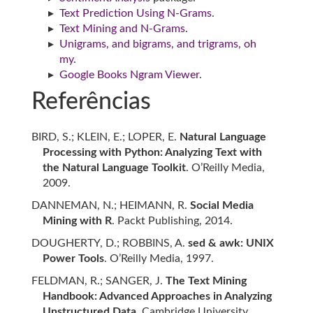
Text Prediction Using N-Grams
.
Text Mining and N-Grams
.
Unigrams, and bigrams, and trigrams, oh
my
.
Google Books Ngram Viewer
.
Referências
BIRD, S.; KLEIN, E.; LOPER, E.
Natural Language
Processing with Python: Analyzing Text with
the Natural Language Toolkit
. O’Reilly Media,
2009.
DANNEMAN, N.; HEIMANN, R.
Social Media
Mining with R
. Packt Publishing, 2014.
DOUGHERTY, D.; ROBBINS, A.
sed & awk: UNIX
Power Tools
. O’Reilly Media, 1997.
FELDMAN, R.; SANGER, J.
The Text Mining
Handbook: Advanced Approaches in Analyzing
Unstructured Data
. Cambridge University