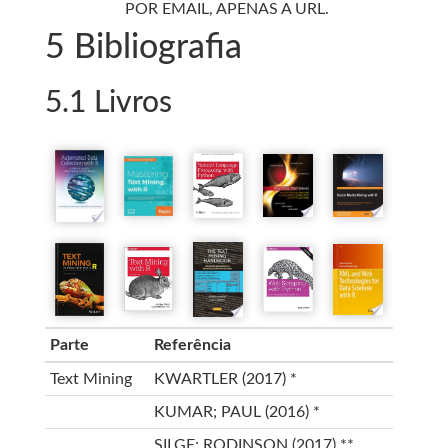
POR EMAIL, APENAS A URL.
5
Bibliografia
5.1
Livros
Parte
Referência
Text Mining
KWARTLER (2017)
*
KUMAR; PAUL (2016)
*
SILGE; RODINSON (2017)
**