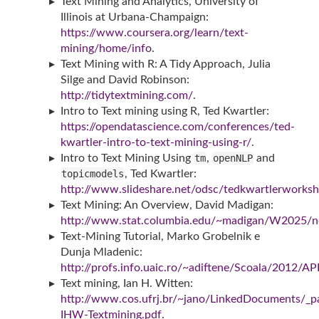
Text Mining and Analytics, University of
Illinois at Urbana-Champaign:
https://www.coursera.org/learn/text-
mining/home/info
.
Text Mining with R: A Tidy Approach, Julia
Silge and David Robinson:
http://tidytextmining.com/
.
Intro to Text mining using R, Ted Kwartler:
https://opendatascience.com/conferences/ted-
kwartler-intro-to-text-mining-using-r/
.
Intro to Text Mining Using
tm
,
openNLP
and
topicmodels
, Ted Kwartler:
http://www.slideshare.net/odsc/tedkwartlerworks
Text Mining: An Overview, David Madigan:
http://www.stat.columbia.edu/~madigan/W2025/no
Text-Mining Tutorial, Marko Grobelnik e
Dunja Mladenic:
http://profs.info.uaic.ro/~adiftene/Scoala/2012/
Text mining, Ian H. Witten:
http://www.cos.ufrj.br/~jano/LinkedDocuments/_p
IHW-Textmining.pdf
.