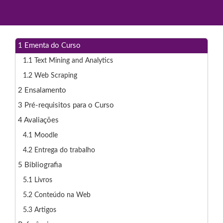
1
Ementa do Curso
1.1
Text Mining and Analytics
1.2
Web Scraping
2
Ensalamento
3
Pré-requisitos para o Curso
4
Avaliações
4.1
Moodle
4.2
Entrega do trabalho
5
Bibliografia
5.1
Livros
5.2
Conteúdo na Web
5.3
Artigos