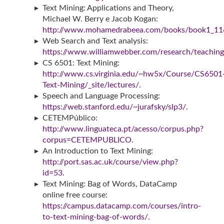
Text Mining: Applications and Theory,
Michael W. Berry e Jacob Kogan:
http://www.mohamedrabeea.com/books/book1_11
Web Search and Text analysis:
https://www.williamwebber.com/research/teachi
CS 6501: Text Mining:
http://www.cs.virginia.edu/~hw5x/Course/CS6501
Text-Mining/_site/lectures/
.
Speech and Language Processing:
https://web.stanford.edu/~jurafsky/slp3/
.
CETEMPúblico:
http://www.linguateca.pt/acesso/corpus.php?
corpus=CETEMPUBLICO
.
An Introduction to Text Mining:
http://port.sas.ac.uk/course/view.php?
id=53
.
Text Mining: Bag of Words, DataCamp
online free course:
https://campus.datacamp.com/courses/intro-
to-text-mining-bag-of-words/
.