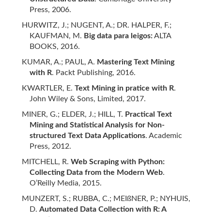
Press, 2006.
HURWITZ, J.; NUGENT, A.; DR. HALPER, F.;
KAUFMAN, M.
Big data para leigos:
ALTA
BOOKS, 2016.
KUMAR, A.; PAUL, A.
Mastering Text Mining
with R
. Packt Publishing, 2016.
KWARTLER, E.
Text Mining in pratice with R
.
John Wiley & Sons, Limited, 2017.
MINER, G.; ELDER, J.; HILL, T.
Practical Text
Mining and Statistical Analysis for Non-
structured Text Data Applications
. Academic
Press, 2012.
MITCHELL, R.
Web Scraping with Python:
Collecting Data from the Modern Web
.
O’Reilly Media, 2015.
MUNZERT, S.; RUBBA, C.; MEIßNER, P.; NYHUIS,
D.
Automated Data Collection with R: A