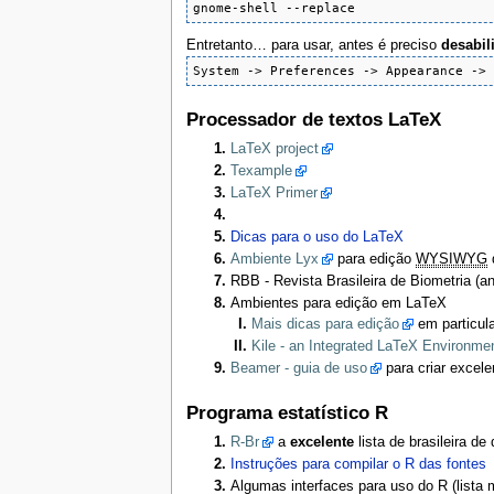
gnome-shell --replace
Entretanto… para usar, antes é preciso
desabili
System -> Preferences -> Appearance ->
Processador de textos LaTeX
LaTeX project
Texample
LaTeX Primer
Dicas para o uso do LaTeX
Ambiente Lyx
para edição
WYSIWYG
RBB - Revista Brasileira de Biometria (
Ambientes para edição em LaTeX
Mais dicas para edição
em particula
Kile - an Integrated LaTeX Environme
Beamer - guia de uso
para criar excel
Programa estatístico R
R-Br
a
excelente
lista de brasileira d
Instruções para compilar o R das fontes
Algumas interfaces para uso do R (list