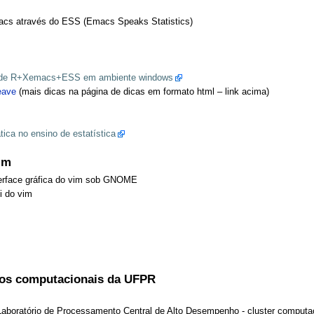
macs através do ESS (Emacs Speaks Statistics)
so de R+Xemacs+ESS em ambiente windows
eave
(mais dicas na página de dicas em formato html – link acima)
ica no ensino de estatística
im
terface gráfica do vim sob GNOME
ki do vim
rsos computacionais da UFPR
aboratório de Processamento Central de Alto Desempenho - cluster computac