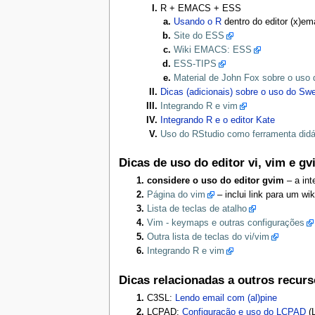
R + EMACS + ESS
Usando o R
dentro do editor (x)e
Site do ESS
Wiki EMACS: ESS
ESS-TIPS
Material de John Fox sobre o u
Dicas (adicionais) sobre o uso do Sw
Integrando R e vim
Integrando R e o editor Kate
Uso do RStudio como ferramenta didát
Dicas de uso do editor vi, vim e gv
considere o uso do editor gvim
– a in
Página do vim
– inclui link para um wi
Lista de teclas de atalho
Vim - keymaps e outras configurações
Outra lista de teclas do vi/vim
Integrando R e vim
Dicas relacionadas a outros recu
C3SL:
Lendo email com (al)pine
LCPAD:
Configuração e uso do LCPAD
(L