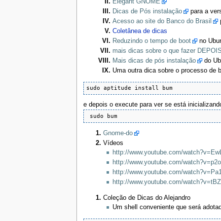
Elegant GNOME
Dicas de Pós instalação
para a ver
Acesso ao site do Banco do Brasil
Coletânea de dicas
Reduzindo o tempo de boot
no Ubun
mais dicas sobre o que fazer DEPOIS 
Mais dicas de pós instalação
do Ub
Uma outra dica sobre o processo de 
sudo aptitude install bum
e depois o execute para ver se está inicializan
 sudo bum
Gnome-do
Vídeos
http://www.youtube.com/watch?v=E
http://www.youtube.com/watch?v=p2
http://www.youtube.com/watch?v=P
http://www.youtube.com/watch?v=tB
Coleção de Dicas do Alejandro
Um shell conveniente que será adota