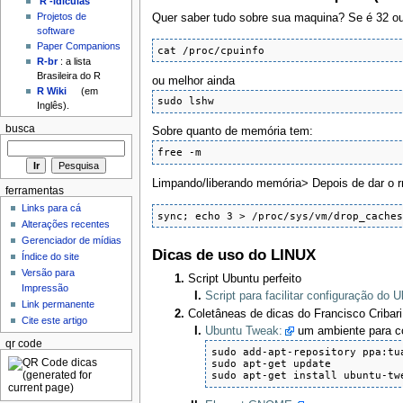
'R'-idículas
Projetos de
Quer saber tudo sobre sua maquina? Se é 32 ou 
software
Paper Companions
cat /proc/cpuinfo
R-br
: a lista
Brasileira do R
ou melhor ainda
R Wiki
(em
sudo lshw
Inglês).
busca
Sobre quanto de memória tem:
free -m
Limpando/liberando memória> Depois de dar o r
ferramentas
Links para cá
sync; echo 3 > /proc/sys/vm/drop_cache
Alterações recentes
Gerenciador de mídias
Dicas de uso do LINUX
Índice do site
Versão para
Script Ubuntu perfeito
Impressão
Script para facilitar configuração do 
Link permanente
Coletâneas de dicas do Francisco Cribari
Cite este artigo
Ubuntu Tweak:
um ambiente para con
qr code
sudo add-apt-repository ppa:tua
sudo apt-get update

sudo apt-get install ubuntu-tw