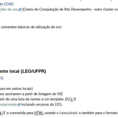
 do CCAD
ções de uso
(Centro de Computação de Alto Desempenho - outro cluster c
 comandos básicos de utilização do svn
ente local (LEG/UFPR)
LEG
uso em outros locais)
os assinarem a partir de listagem do SIE
tir de uma lista de nomes e um template
putacionais
incluindo recursos do LEG.
e convertida para
HTML
usando o
latex2html
e também para o format