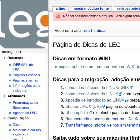
artigo
mostrar código fonte
revisões anter
Não foi possível enviar o arquivo. Será algum pr
Você está aqui:
start
»
dicas
Página de Dicas do LEG
navegação
Dicas em formato WIKI
Recursos
WEBMAIL do
página sobre como formatar texto no WIKI (d
LEG
Páginas Pessoais
Dicas para a migração, adoção e u
Páginas internas
Informações para
comandos básicos do LINUX/UNIX
visitantes
comandos básicos do LINUX
com exer
Atividades
Apostila de introdução ao LINUX
prepa
Programação de
Ubuntu LINUX (BR)
página do Ubuntu e
Seminários
Ubuntupédia
excelente página de dicas
Agenda do LEG
Computação
Recuperando a senha de root no LINUX/
Dicas
Transformando micros velhos em termin
Materiais e cursos
sobre o R
Saiba tudo sobre sua máquina (li