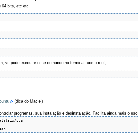
64 bits, etc etc
m, vc pode executar esse comando no terminal, como root,
s
Ubuntu
(dica do Maciel)
trolar programas, sua instalação e desinstalação. Facilita ainda mais o uso
latrix/ppa 

eak