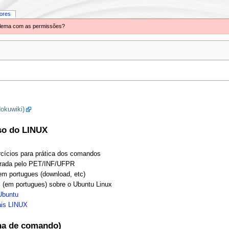
iores
oblema com as permissões?
okuwiki)
so do LINUX
cícios para prática dos comandos
rada pelo PET/INF/UFPR
m portugues (download, etc)
 (em portugues) sobre o Ubuntu Linux
Ubuntu
ais LINUX
nha de comando)