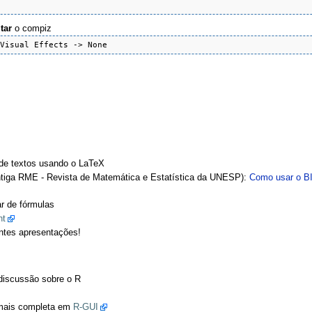
tar
o compiz
 Visual Effects -> None
de textos usando o LaTeX
antiga RME - Revista de Matemática e Estatística da UNESP):
Como usar o 
r de fórmulas
nt
entes apresentações!
e discussão sobre o R
a mais completa em
R-GUI