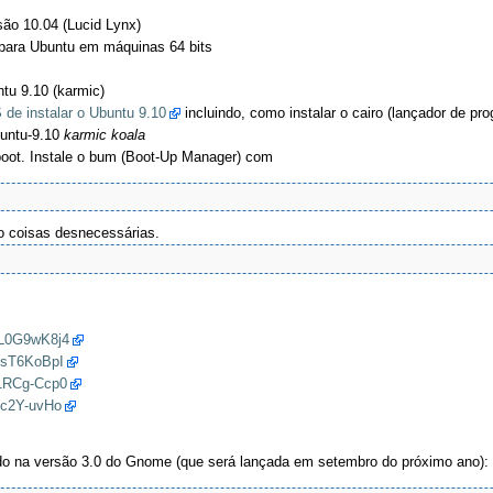
são 10.04 (Lucid Lynx)
para Ubuntu em máquinas 64 bits
tu 9.10 (karmic)
de instalar o Ubuntu 9.10
incluindo, como instalar o cairo (lançador de p
untu-9.10
karmic koala
boot. Instale o bum (Boot-Up Manager) com
do coisas desnecessárias.
wL0G9wK8j4
osT6KoBpI
a1RCg-Ccp0
Zc2Y-uvHo
do na versão 3.0 do Gnome (que será lançada em setembro do próximo ano):