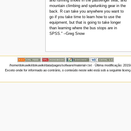
and running shoes in the passenger seat, and
mountain climbing and spelunking gear in the
back. R can take you anywhere you want to
go if you take time to learn how to use the
equipment, but that is going to take longer
than learning where the bus stops are in
SPSS." –Greg Snow
/home/dokuwiki/dokuwiki/data/pages/sofware/material-r.txt
· Última modificação: 2015
Exceto onde for informado ao contrário, o conteúdo neste wiki está sob a seguinte licen