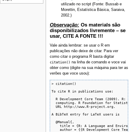
utilizado no script (Fonte: Bussab e
Morettin, Estatística Básica, Saraiva,
2002.)
Observação:
Os materials são
disponibilizados livremente – se
usar, CITE A FONTE !!!
Vale ainda lembrar: se usar o R em
publicações não deixe de citar. Para ver
como citar o programa R basta digitar
citation()
na linha de comando e voce vai
obter como (digite na sua máquina para ter as
verões que voce usou):
> citation()

To cite R in publications use:

  R Development Core Team (2009). R: A 
  computing. R Foundation for Statistic
  URL http://www.R-project.org.

A BibTeX entry for LaTeX users is

  @Manual{,

    title = {R: A Language and Environm
    author = {{R Development Core Team}