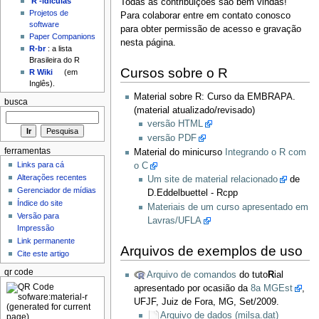
'R'-idículas
Todas as contribuições são bem vindas!
Projetos de
Para colaborar entre em contato conosco
software
para obter permissão de acesso e gravação
Paper Companions
nesta página.
R-br
: a lista
Brasileira do R
Cursos sobre o R
R Wiki
(em
Inglês).
Material sobre R: Curso da EMBRAPA.
busca
(material atualizado/revisado)
versão HTML
versão PDF
ferramentas
Material do minicurso
Integrando o R com
Links para cá
o C
Alterações recentes
Um site de material relacionado
de
Gerenciador de mídias
D.Eddelbuettel - Rcpp
Índice do site
Materiais de um curso apresentado em
Versão para
Lavras/UFLA
Impressão
Link permanente
Arquivos de exemplos de uso
Cite este artigo
qr code
Arquivo de comandos
do tuto
R
ial
apresentado por ocasião da
8a MGEst
,
UFJF, Juiz de Fora, MG, Set/2009.
Arquivo de dados (milsa.dat)