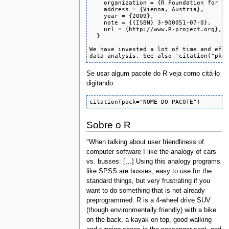
    organization = {R Foundation for St
    address = {Vienna, Austria},

    year = {2009},

    note = {{ISBN} 3-900051-07-0},

    url = {http://www.R-project.org},

  }

We have invested a lot of time and effo
data analysis. See also 'citation("pkg
Se usar algum pacote do R veja como citá-lo
digitando
citation(pack="NOME DO PACOTE")
Sobre o R
"When talking about user friendliness of
computer software I like the analogy of cars
vs. busses: […] Using this analogy programs
like SPSS are busses, easy to use for the
standard things, but very frustrating if you
want to do something that is not already
preprogrammed. R is a 4-wheel drive SUV
(though environmentally friendly) with a bike
on the back, a kayak on top, good walking