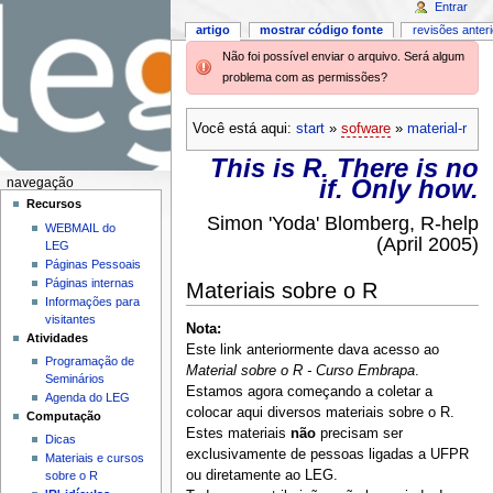
Entrar
artigo
mostrar código fonte
revisões anter
Não foi possível enviar o arquivo. Será algum
problema com as permissões?
Você está aqui:
start
»
sofware
»
material-r
This is R. There is no
if. Only how.
navegação
Recursos
Simon 'Yoda' Blomberg, R-help
WEBMAIL do
(April 2005)
LEG
Páginas Pessoais
Páginas internas
Materiais sobre o R
Informações para
visitantes
Nota:
Atividades
Este link anteriormente dava acesso ao
Programação de
Material sobre o R - Curso Embrapa
.
Seminários
Estamos agora começando a coletar a
Agenda do LEG
colocar aqui diversos materiais sobre o R.
Computação
Estes materiais
não
precisam ser
Dicas
exclusivamente de pessoas ligadas a UFPR
Materiais e cursos
ou diretamente ao LEG.
sobre o R