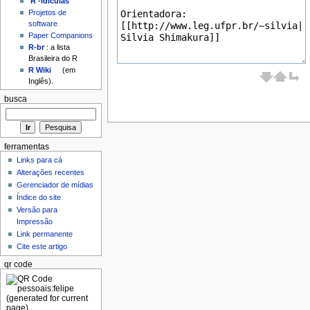
'R'-idículas
Projetos de
software
Paper Companions
R-br
: a lista
Brasileira do R
R Wiki
(em
Inglês).
busca
ferramentas
Links para cá
Alterações recentes
Gerenciador de mídias
Índice do site
Versão para
Impressão
Link permanente
Cite este artigo
qr code