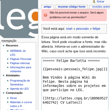
Entrar
artigo
mostrar código fonte
revisões anter
Não foi possível enviar o arquivo. Será algum
problema com as permissões?
Você está aqui:
start
»
pessoais
»
felipe
Essa página está em modo somente de
navegação
leitura. Você pode visualizar a fonte, mas não
Recursos
alterá-la. Informe-se com o administrador do
WEBMAIL do
Wiki, caso você ache que isso está incorreto.
LEG
Páginas Pessoais
Páginas internas
Informações para
visitantes
Atividades
Programação de
Seminários
Agenda do LEG
Computação
Dicas
Materiais e cursos
sobre o R