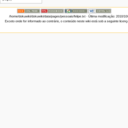
/home/dokuwiki/dokuwiki/data/pages/pessoais/felipe.txt
· Última modificação: 2010/10
Exceto onde for informado ao contrário, o conteúdo neste wiki está sob a seguinte licen