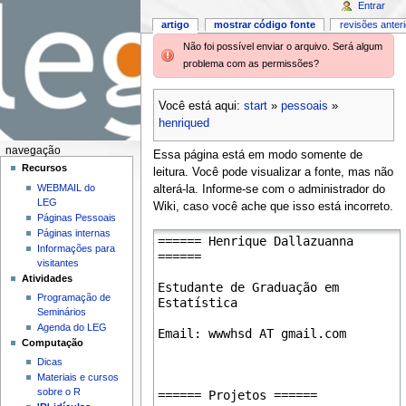
Entrar
artigo
mostrar código fonte
revisões anter
Não foi possível enviar o arquivo. Será algum
problema com as permissões?
Você está aqui:
start
»
pessoais
»
henriqued
navegação
Essa página está em modo somente de
Recursos
leitura. Você pode visualizar a fonte, mas não
WEBMAIL do
alterá-la. Informe-se com o administrador do
LEG
Wiki, caso você ache que isso está incorreto.
Páginas Pessoais
Páginas internas
Informações para
visitantes
Atividades
Programação de
Seminários
Agenda do LEG
Computação
Dicas
Materiais e cursos
sobre o R