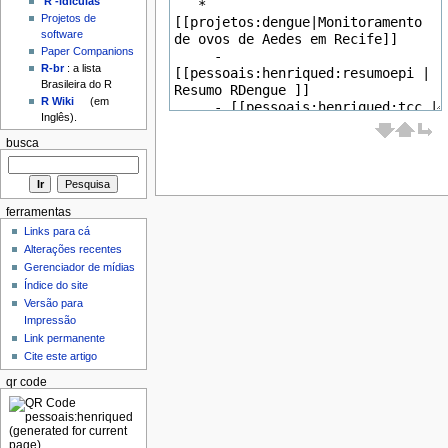
'R'-idículas
Projetos de
software
Paper Companions
R-br
: a lista
Brasileira do R
R Wiki
(em
Inglês).
busca
ferramentas
Links para cá
Alterações recentes
Gerenciador de mídias
Índice do site
Versão para
Impressão
Link permanente
Cite este artigo
qr code