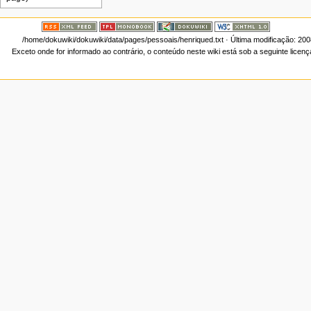
/home/dokuwiki/dokuwiki/data/pages/pessoais/henriqued.txt
· Última modificação: 20
Exceto onde for informado ao contrário, o conteúdo neste wiki está sob a seguinte licen