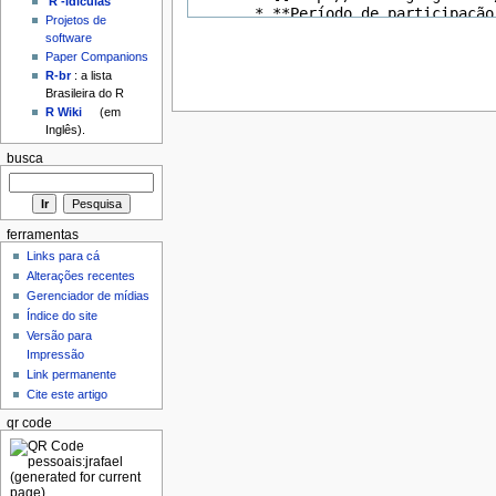
'R'-idículas
Projetos de
software
Paper Companions
R-br
: a lista
Brasileira do R
R Wiki
(em
Inglês).
busca
ferramentas
Links para cá
Alterações recentes
Gerenciador de mídias
Índice do site
Versão para
Impressão
Link permanente
Cite este artigo
qr code