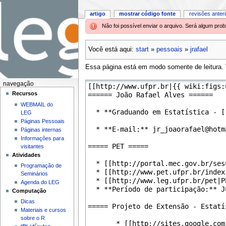
artigo
mostrar código fonte
revisões anter
Não foi possível enviar o arquivo. Será algum pr
Você está aqui:
start
»
pessoais
»
jrafael
Essa página está em modo somente de leitura. V
navegação
Recursos
WEBMAIL do
LEG
Páginas Pessoais
Páginas internas
Informações para
visitantes
Atividades
Programação de
Seminários
Agenda do LEG
Computação
Dicas
Materiais e cursos
sobre o R