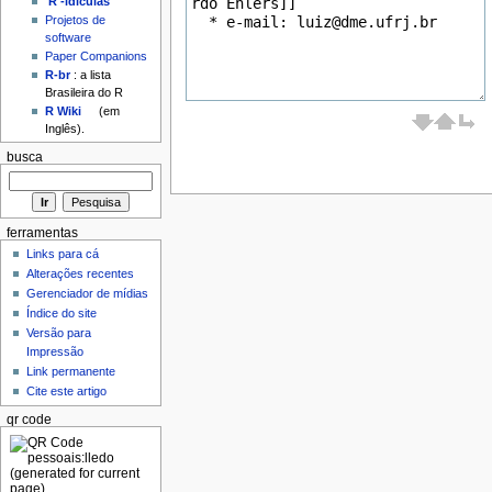
'R'-idículas
Projetos de
software
Paper Companions
R-br
: a lista
Brasileira do R
R Wiki
(em
Inglês).
busca
ferramentas
Links para cá
Alterações recentes
Gerenciador de mídias
Índice do site
Versão para
Impressão
Link permanente
Cite este artigo
qr code