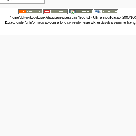
/home/dokuwiki/dokuwiki/data/pages/pessoais/lledo.txt
· Última modificação: 2008/10
Exceto onde for informado ao contrário, o conteúdo neste wiki está sob a seguinte licen