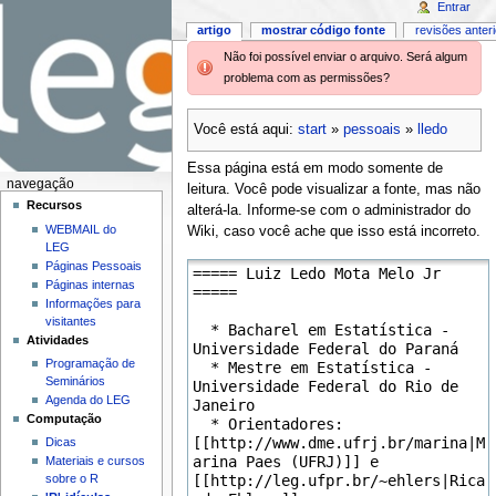
Entrar
artigo
mostrar código fonte
revisões anter
Não foi possível enviar o arquivo. Será algum
problema com as permissões?
Você está aqui:
start
»
pessoais
»
lledo
Essa página está em modo somente de
navegação
leitura. Você pode visualizar a fonte, mas não
Recursos
alterá-la. Informe-se com o administrador do
WEBMAIL do
Wiki, caso você ache que isso está incorreto.
LEG
Páginas Pessoais
Páginas internas
Informações para
visitantes
Atividades
Programação de
Seminários
Agenda do LEG
Computação
Dicas
Materiais e cursos
sobre o R