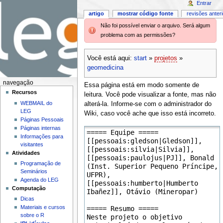
Entrar
artigo
mostrar código fonte
revisões anter
Não foi possível enviar o arquivo. Será algum
problema com as permissões?
Você está aqui:
start
»
projetos
»
geomedicina
navegação
Essa página está em modo somente de
Recursos
leitura. Você pode visualizar a fonte, mas não
WEBMAIL do
alterá-la. Informe-se com o administrador do
LEG
Wiki, caso você ache que isso está incorreto.
Páginas Pessoais
Páginas internas
Informações para
visitantes
Atividades
Programação de
Seminários
Agenda do LEG
Computação
Dicas
Materiais e cursos
sobre o R