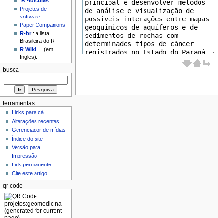
'R'-idículas
Projetos de
software
Paper Companions
R-br
: a lista
Brasileira do R
R Wiki
(em
Inglês).
busca
ferramentas
Links para cá
Alterações recentes
Gerenciador de mídias
Índice do site
Versão para
Impressão
Link permanente
Cite este artigo
qr code