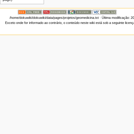
/home/dokuwiki/dokuwiki/data/pages/projetos/geomedicina.txt
· Última modificação: 2
Exceto onde for informado ao contrário, o conteúdo neste wiki está sob a seguinte licen