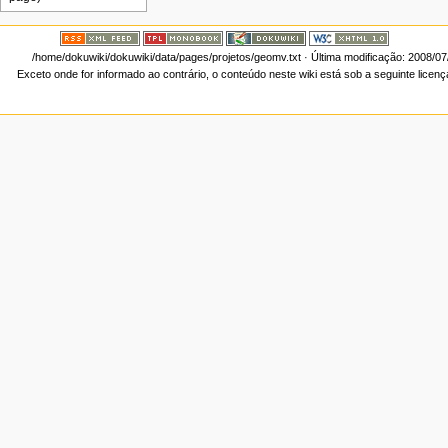
/home/dokuwiki/dokuwiki/data/pages/projetos/geomv.txt
· Última modificação: 2008/0
Exceto onde for informado ao contrário, o conteúdo neste wiki está sob a seguinte licen