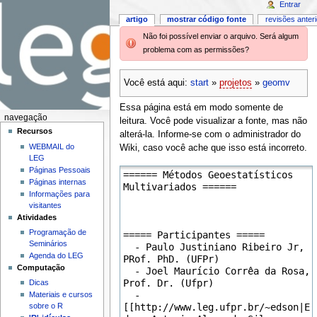
Entrar
artigo
mostrar código fonte
revisões anter
Não foi possível enviar o arquivo. Será algum
problema com as permissões?
Você está aqui:
start
»
projetos
»
geomv
Essa página está em modo somente de
navegação
leitura. Você pode visualizar a fonte, mas não
Recursos
alterá-la. Informe-se com o administrador do
WEBMAIL do
Wiki, caso você ache que isso está incorreto.
LEG
Páginas Pessoais
Páginas internas
Informações para
visitantes
Atividades
Programação de
Seminários
Agenda do LEG
Computação
Dicas
Materiais e cursos
sobre o R