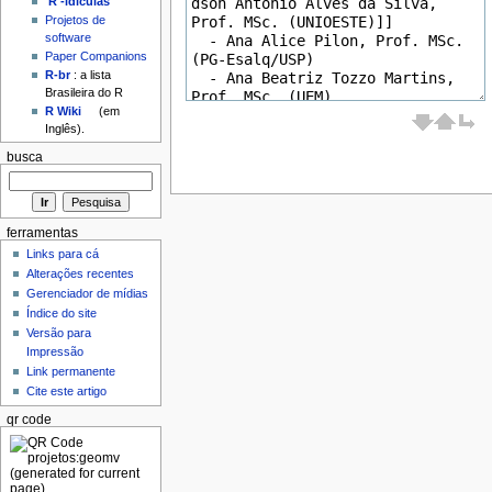
'R'-idículas
Projetos de
software
Paper Companions
R-br
: a lista
Brasileira do R
R Wiki
(em
Inglês).
busca
ferramentas
Links para cá
Alterações recentes
Gerenciador de mídias
Índice do site
Versão para
Impressão
Link permanente
Cite este artigo
qr code