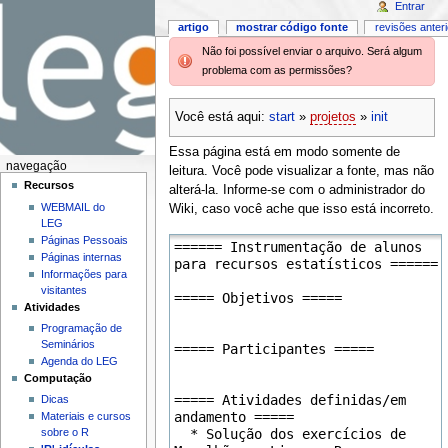
Entrar
artigo
mostrar código fonte
revisões anter
Não foi possível enviar o arquivo. Será algum
problema com as permissões?
Você está aqui:
start
»
projetos
»
init
Essa página está em modo somente de
navegação
leitura. Você pode visualizar a fonte, mas não
Recursos
alterá-la. Informe-se com o administrador do
WEBMAIL do
Wiki, caso você ache que isso está incorreto.
LEG
Páginas Pessoais
Páginas internas
Informações para
visitantes
Atividades
Programação de
Seminários
Agenda do LEG
Computação
Dicas
Materiais e cursos
sobre o R