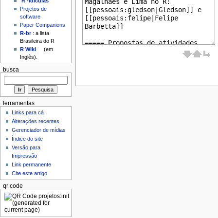
'R'-idículas
Projetos de
software
Paper Companions
R-br
: a lista
Brasileira do R
R Wiki
(em
Inglês).
busca
ferramentas
Links para cá
Alterações recentes
Gerenciador de mídias
Índice do site
Versão para
Impressão
Link permanente
Cite este artigo
qr code