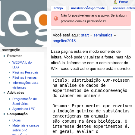
Entrar
artigo
mostrar código fonte
revisões anter
Não foi possível enviar o arquivo. Será algum
problema com as permissões?
Você está aqui:
start
»
seminarios
»
angelica2018
navegação
Essa página está em modo somente de
Recursos
leitura. Você pode visualizar a fonte, mas não
WEBMAIL do
alterá-la. Informe-se com o administrador do
LEG
Wiki, caso você ache que isso está incorreto.
Páginas Pessoais
Páginas internas
Informações para
visitantes
Atividades
Programação de
Seminários
Agenda do LEG
Computação
Dicas
Materiais e cursos
sobre o R