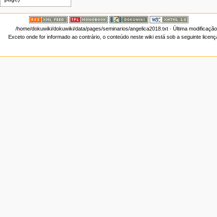
/home/dokuwiki/dokuwiki/data/pages/seminarios/angelica2018.txt
· Última modificação
Exceto onde for informado ao contrário, o conteúdo neste wiki está sob a seguinte licen