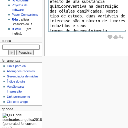
'R'-idículas
Projetos de
software
Paper Companions
R-br
: a lista
Brasileira do R
R Wiki
(em
Inglês).
busca
ferramentas
Links para cá
Alterações recentes
Gerenciador de mídias
Índice do site
Versão para
Impressão
Link permanente
Cite este artigo
qr code