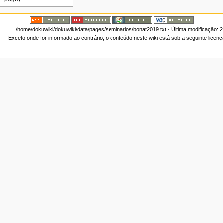
/home/dokuwiki/dokuwiki/data/pages/seminarios/bonat2019.txt
· Última modificação: 
Exceto onde for informado ao contrário, o conteúdo neste wiki está sob a seguinte licen