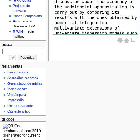
'R'-idículas
Projetos de
software
Paper Companions
R-br
: a lista
Brasileira do R
R Wiki
(em
Inglês).
busca
ferramentas
Links para cá
Alterações recentes
Gerenciador de mídias
Índice do site
Versão para
Impressão
Link permanente
Cite este artigo
qr code