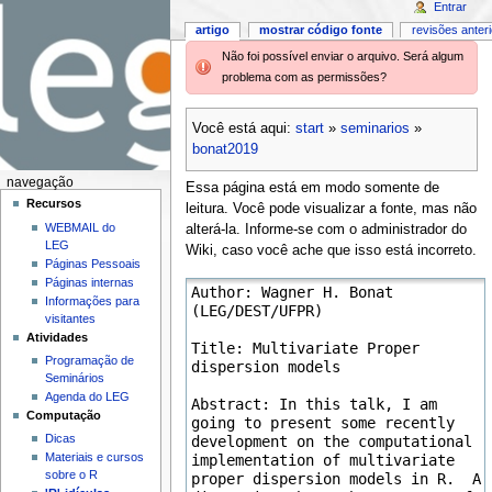
Entrar
artigo
mostrar código fonte
revisões anter
Não foi possível enviar o arquivo. Será algum
problema com as permissões?
Você está aqui:
start
»
seminarios
»
bonat2019
navegação
Essa página está em modo somente de
Recursos
leitura. Você pode visualizar a fonte, mas não
WEBMAIL do
alterá-la. Informe-se com o administrador do
LEG
Wiki, caso você ache que isso está incorreto.
Páginas Pessoais
Páginas internas
Informações para
visitantes
Atividades
Programação de
Seminários
Agenda do LEG
Computação
Dicas
Materiais e cursos
sobre o R