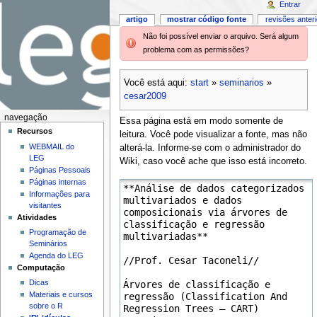
Entrar
artigo
mostrar código fonte
revisões anter
Não foi possível enviar o arquivo. Será algum
problema com as permissões?
Você está aqui:
start
»
seminarios
»
cesar2009
navegação
Essa página está em modo somente de
Recursos
leitura. Você pode visualizar a fonte, mas não
WEBMAIL do
alterá-la. Informe-se com o administrador do
LEG
Wiki, caso você ache que isso está incorreto.
Páginas Pessoais
Páginas internas
Informações para
visitantes
Atividades
Programação de
Seminários
Agenda do LEG
Computação
Dicas
Materiais e cursos
sobre o R