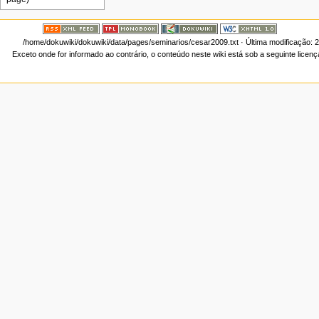
/home/dokuwiki/dokuwiki/data/pages/seminarios/cesar2009.txt
· Última modificação: 
Exceto onde for informado ao contrário, o conteúdo neste wiki está sob a seguinte licen