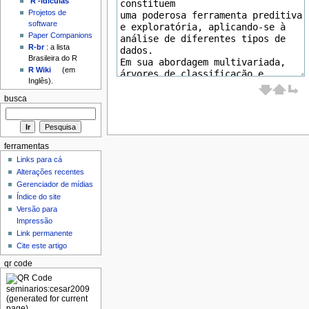
'R'-idículas
Projetos de
software
Paper Companions
R-br
: a lista
Brasileira do R
R Wiki
(em
Inglês).
busca
ferramentas
Links para cá
Alterações recentes
Gerenciador de mídias
Índice do site
Versão para
Impressão
Link permanente
Cite este artigo
qr code