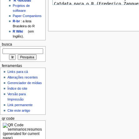
'R'-idículas
Projetos de
software
Paper Companions
R-br
: a lista
Brasileira do R
R Wiki
(em
Inglês).
busca
ferramentas
Links para cá
Alterações recentes
Gerenciador de mídias
Índice do site
Versão para
Impressão
Link permanente
Cite este artigo
qr code