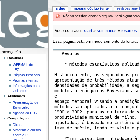
artigo
mostrar código fonte
revisões anter
Não foi possível enviar o arquivo. Será algum pr
Você está aqui:
start
»
seminarios
»
resumos
Essa página está em modo somente de leitura. V
navegação
Recursos
WEBMAIL do
LEG
Páginas Pessoais
Páginas internas
Informações para
visitantes
Atividades
Programação de
Seminários
Agenda do LEG
Computação
Dicas
Materiais e cursos
sobre o R