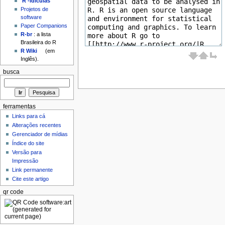
'R'-idículas
Projetos de
software
Paper Companions
R-br
: a lista
Brasileira do R
R Wiki
(em
Inglês).
busca
ferramentas
Links para cá
Alterações recentes
Gerenciador de mídias
Índice do site
Versão para
Impressão
Link permanente
Cite este artigo
qr code