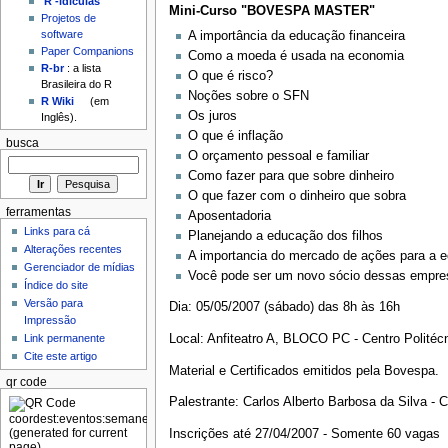
'R'-idículas
Mini-Curso "BOVESPA MASTER"
Projetos de
software
A importância da educação financeira
Paper Companions
Como a moeda é usada na economia
R-br
: a lista
O que é risco?
Brasileira do R
Noções sobre o SFN
R Wiki
(em
Os juros
Inglês).
O que é inflação
busca
O orçamento pessoal e familiar
Como fazer para que sobre dinheiro
O que fazer com o dinheiro que sobra
ferramentas
Aposentadoria
Links para cá
Planejando a educação dos filhos
Alterações recentes
A importancia do mercado de ações para a 
Gerenciador de mídias
Você pode ser um novo sócio dessas empre
Índice do site
Versão para
Dia: 05/05/2007 (sábado) das 8h às 16h
Impressão
Link permanente
Local: Anfiteatro A, BLOCO PC - Centro Politéc
Cite este artigo
Material e Certificados emitidos pela Bovespa.
qr code
Palestrante: Carlos Alberto Barbosa da Silva - 
Inscrições até 27/04/2007 - Somente 60 vagas