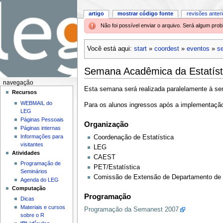
artigo
mostrar código fonte
revisões anter
Não foi possível enviar o arquivo. Será algum pr
Você está aqui:
start
»
coordest
»
eventos
»
s
Semana Acadêmica da Estatíst
navegação
Esta semana será realizada paralelamente à s
Recursos
WEBMAIL do
Para os alunos ingressos após a implementação 
LEG
Páginas Pessoais
Organização
Páginas internas
Informações para
Coordenação de Estatística
visitantes
LEG
Atividades
CAEST
Programação de
PET/Estatística
Seminários
Comissão de Extensão de Departamento de E
Agenda do LEG
Computação
Programação
Dicas
Materiais e cursos
Programação da Semanest 2007
sobre o R