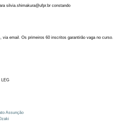
ara silvia.shimakura@ufpr.br constando
 via email. Os primeiros 60 inscritos garantirão vaga no curso.
- LEG
nato Assunção
Ozaki