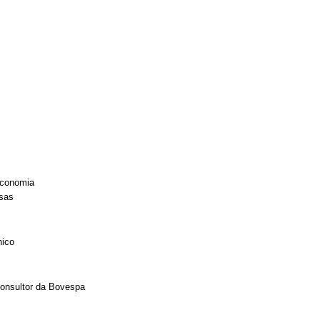
economia
sas
nico
Consultor da Bovespa