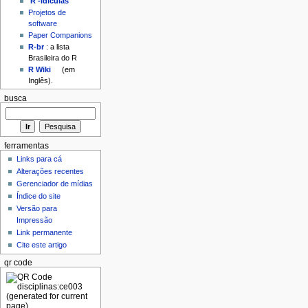
'R'-idículas
Projetos de
software
Paper Companions
R-br
: a lista
Brasileira do R
R Wiki
(em
Inglês).
busca
ferramentas
Links para cá
Alterações recentes
Gerenciador de mídias
Índice do site
Versão para
Impressão
Link permanente
Cite este artigo
qr code