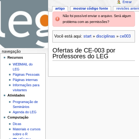
Entrar
artigo
mostrar código fonte
revisões anter
Não foi possível enviar o arquivo. Será algum
problema com as permissões?
Você está aqui:
start
»
disciplinas
»
ce003
Ofertas de CE-003 por
navegação
Professores do LEG
Recursos
WEBMAIL do
LEG
Páginas Pessoais
Páginas internas
Informações para
visitantes
Atividades
Programação de
Seminários
Agenda do LEG
Computação
Dicas
Materiais e cursos
sobre o R