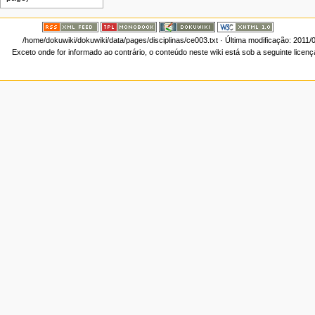
/home/dokuwiki/dokuwiki/data/pages/disciplinas/ce003.txt
· Última modificação: 2011/
Exceto onde for informado ao contrário, o conteúdo neste wiki está sob a seguinte licen