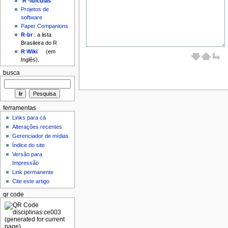
'R'-idículas
Projetos de
software
Paper Companions
R-br
: a lista
Brasileira do R
R Wiki
(em
Inglês).
busca
ferramentas
Links para cá
Alterações recentes
Gerenciador de mídias
Índice do site
Versão para
Impressão
Link permanente
Cite este artigo
qr code