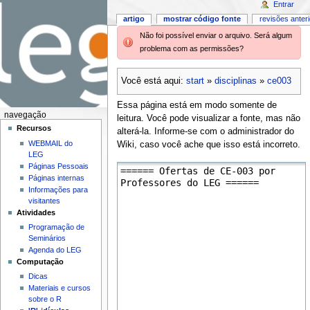
Entrar
artigo
mostrar código fonte
revisões anter
Não foi possível enviar o arquivo. Será algum
problema com as permissões?
Você está aqui:
start
»
disciplinas
»
ce003
Essa página está em modo somente de
navegação
leitura. Você pode visualizar a fonte, mas não
Recursos
alterá-la. Informe-se com o administrador do
WEBMAIL do
Wiki, caso você ache que isso está incorreto.
LEG
Páginas Pessoais
Páginas internas
Informações para
visitantes
Atividades
Programação de
Seminários
Agenda do LEG
Computação
Dicas
Materiais e cursos
sobre o R