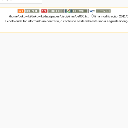
/home/dokuwiki/dokuwiki/data/pages/disciplinas/ce003.txt
· Última modificação: 2011/
Exceto onde for informado ao contrário, o conteúdo neste wiki está sob a seguinte licen