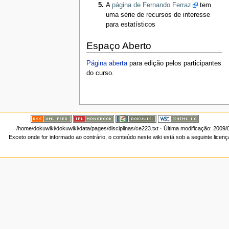
A
página de Fernando Ferraz
tem
uma série de recursos de interesse
para estatísticos
Espaço Aberto
Página aberta
para edição pelos participantes
do curso.
/home/dokuwiki/dokuwiki/data/pages/disciplinas/ce223.txt
· Última modificação: 2009/
Exceto onde for informado ao contrário, o conteúdo neste wiki está sob a seguinte licen