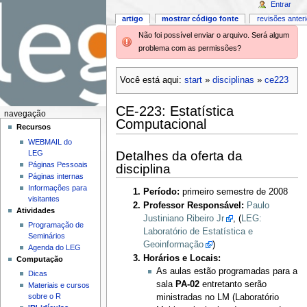
Entrar
artigo
mostrar código fonte
revisões anter
Não foi possível enviar o arquivo. Será algum
problema com as permissões?
Você está aqui:
start
»
disciplinas
»
ce223
CE-223: Estatística
navegação
Computacional
Recursos
WEBMAIL do
Detalhes da oferta da
LEG
Páginas Pessoais
disciplina
Páginas internas
Informações para
Período:
primeiro semestre de 2008
visitantes
Professor Responsável:
Paulo
Atividades
Justiniano Ribeiro Jr
, (
LEG:
Programação de
Laboratório de Estatística e
Seminários
Geoinformação
)
Agenda do LEG
Horários e Locais:
Computação
As aulas estão programadas para a
Dicas
sala
PA-02
entretanto serão
Materiais e cursos
sobre o R
ministradas no LM (Laboratório