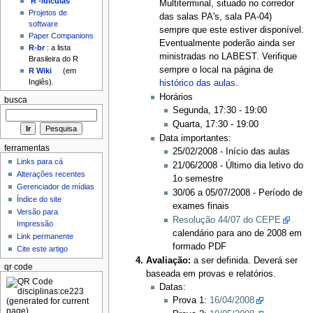
'R'-idículas
Multiterminal, situado no corredor
Projetos de
das salas PA's, sala PA-04)
software
sempre que este estiver disponível.
Paper Companions
Eventualmente poderão ainda ser
R-br
: a lista
ministradas no LABEST. Verifique
Brasileira do R
sempre o local na página de
R Wiki
(em
Inglês).
histórico das aulas
.
Horários
busca
Segunda, 17:30 - 19:00
Quarta, 17:30 - 19:00
Data importantes:
ferramentas
25/02/2008 - Início das aulas
Links para cá
21/06/2008 - Último dia letivo do
Alterações recentes
1o semestre
Gerenciador de mídias
30/06 a 05/07/2008 - Período de
Índice do site
exames finais
Versão para
Resolução 44/07 do CEPE
Impressão
calendário para ano de 2008 em
Link permanente
formado PDF
Cite este artigo
Avaliação:
a ser definida. Deverá ser
qr code
baseada em provas e relatórios.
Datas:
Prova 1:
16/04/2008