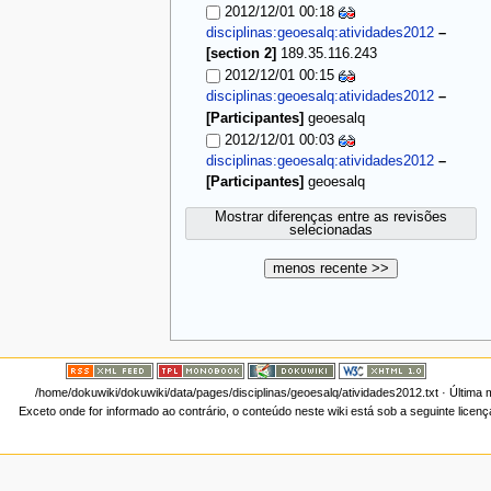
2012/12/01 00:18
disciplinas:geoesalq:atividades2012
–
[section 2]
189.35.116.243
2012/12/01 00:15
disciplinas:geoesalq:atividades2012
–
[Participantes]
geoesalq
2012/12/01 00:03
disciplinas:geoesalq:atividades2012
–
[Participantes]
geoesalq
Mostrar diferenças entre as revisões
selecionadas
menos recente >>
/home/dokuwiki/dokuwiki/data/pages/disciplinas/geoesalq/atividades2012.txt
· Última 
Exceto onde for informado ao contrário, o conteúdo neste wiki está sob a seguinte licen