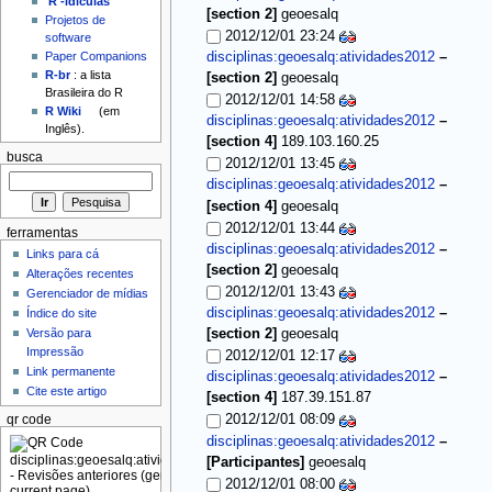
'R'-idículas
[section 2]
geoesalq
Projetos de
2012/12/01 23:24
software
disciplinas:geoesalq:atividades2012
–
Paper Companions
R-br
: a lista
[section 2]
geoesalq
Brasileira do R
2012/12/01 14:58
R Wiki
(em
disciplinas:geoesalq:atividades2012
–
Inglês).
[section 4]
189.103.160.25
busca
2012/12/01 13:45
disciplinas:geoesalq:atividades2012
–
[section 4]
geoesalq
2012/12/01 13:44
ferramentas
disciplinas:geoesalq:atividades2012
–
Links para cá
[section 2]
geoesalq
Alterações recentes
2012/12/01 13:43
Gerenciador de mídias
disciplinas:geoesalq:atividades2012
–
Índice do site
Versão para
[section 2]
geoesalq
Impressão
2012/12/01 12:17
Link permanente
disciplinas:geoesalq:atividades2012
–
Cite este artigo
[section 4]
187.39.151.87
2012/12/01 08:09
qr code
disciplinas:geoesalq:atividades2012
–
[Participantes]
geoesalq
2012/12/01 08:00