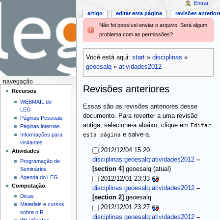
Entrar
artigo
editar esta página
revisões anterior
Não foi possível enviar o arquivo. Será algum
problema com as permissões?
Você está aqui:
start
»
disciplinas
»
geoesalq
»
atividades2012
navegação
Revisões anteriores
Recursos
WEBMAIL do
Essas são as revisões anteriores desse
LEG
documento. Para reverter a uma revisão
Páginas Pessoais
antiga, selecione-a abaixo, clique em
Editar
Páginas internas
esta página
e salve-a.
Informações para
visitantes
2012/12/04 15:20
Atividades
disciplinas:geoesalq:atividades2012
–
Programação de
(atual)
[section 4]
geoesalq
Seminários
Agenda do LEG
2012/12/01 23:33
Computação
disciplinas:geoesalq:atividades2012
–
Dicas
[section 2]
geoesalq
Materiais e cursos
2012/12/01 23:27
sobre o R
disciplinas:geoesalq:atividades2012
–