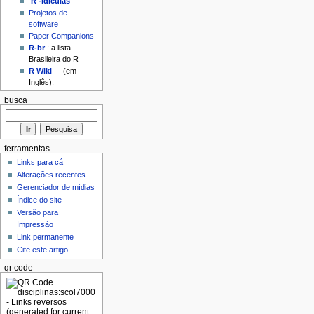
'R'-idículas
Projetos de
software
Paper Companions
R-br
: a lista
Brasileira do R
R Wiki
(em
Inglês).
busca
ferramentas
Links para cá
Alterações recentes
Gerenciador de mídias
Índice do site
Versão para
Impressão
Link permanente
Cite este artigo
qr code