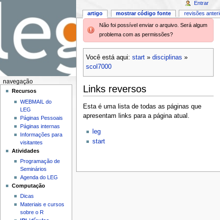
Entrar
artigo
mostrar código fonte
revisões anter
Não foi possível enviar o arquivo. Será algum
problema com as permissões?
Você está aqui:
start
»
disciplinas
»
scol7000
navegação
Links reversos
Recursos
WEBMAIL do
Esta é uma lista de todas as páginas que
LEG
apresentam links para a página atual.
Páginas Pessoais
Páginas internas
leg
Informações para
start
visitantes
Atividades
Programação de
Seminários
Agenda do LEG
Computação
Dicas
Materiais e cursos
sobre o R