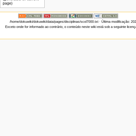
/home/dokuwiki/dokuwiki/data/pages/disciplinas/scol7000.txt
· Última modificação: 20
Exceto onde for informado ao contrário, o conteúdo neste wiki está sob a seguinte licen