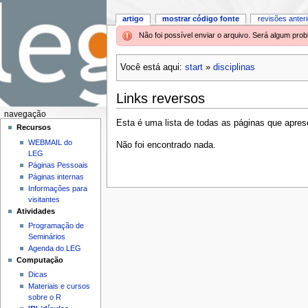
artigo
mostrar código fonte
revisões anter
Não foi possível enviar o arquivo. Será algum pr
Você está aqui:
start
»
disciplinas
Links reversos
navegação
Esta é uma lista de todas as páginas que aprese
Recursos
WEBMAIL do
Não foi encontrado nada.
LEG
Páginas Pessoais
Páginas internas
Informações para
visitantes
Atividades
Programação de
Seminários
Agenda do LEG
Computação
Dicas
Materiais e cursos
sobre o R