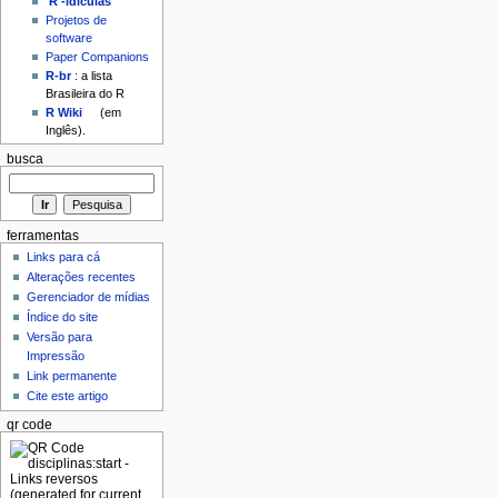
'R'-idículas
Projetos de
software
Paper Companions
R-br
: a lista
Brasileira do R
R Wiki
(em
Inglês).
busca
ferramentas
Links para cá
Alterações recentes
Gerenciador de mídias
Índice do site
Versão para
Impressão
Link permanente
Cite este artigo
qr code