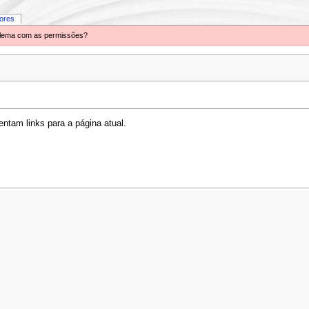
iores
oblema com as permissões?
ntam links para a página atual.