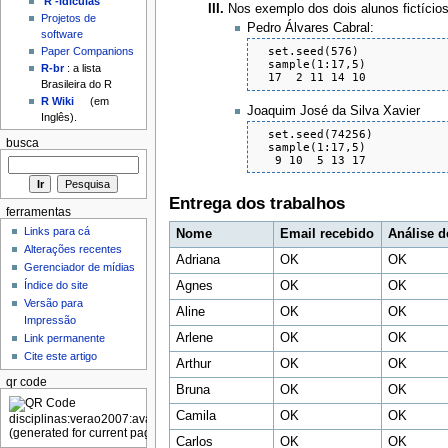
'R'-idículas
Nos exemplo dos dois alunos fictício
Projetos de
Pedro Álvares Cabral:
software
  set.seed(576)

Paper Companions
  sample(1:17,5) 

R-br
: a lista
  17  2 11 14 10  
Brasileira do R
R Wiki
(em
Joaquim José da Silva Xavier
Inglês).
  set.seed(74256)

busca
  sample(1:17,5)

   9 10  5 13 17 
Entrega dos trabalhos
ferramentas
Links para cá
Nome
Email recebido
Análise 
Alterações recentes
Adriana
OK
OK
Gerenciador de mídias
Índice do site
Agnes
OK
OK
Versão para
Aline
OK
OK
Impressão
Arlene
OK
OK
Link permanente
Cite este artigo
Arthur
OK
OK
qr code
Bruna
OK
OK
Camila
OK
OK
Carlos
OK
OK