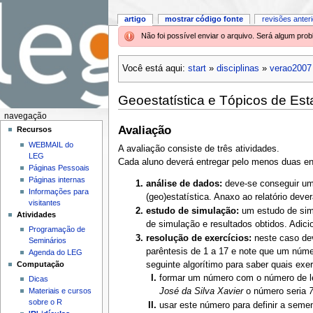
artigo
mostrar código fonte
revisões anter
Não foi possível enviar o arquivo. Será algum pr
Você está aqui:
start
»
disciplinas
»
verao2007
Geoestatística e Tópicos de Esta
navegação
Avaliação
Recursos
WEBMAIL do
A avaliação consiste de três atividades.
LEG
Cada aluno deverá entregar pelo menos duas ent
Páginas Pessoais
Páginas internas
análise de dados:
deve-se conseguir um 
Informações para
(geo)estatística. Anaxo ao relatório dev
visitantes
estudo de simulação:
um estudo de simu
Atividades
de simulação e resultados obtidos. Adic
Programação de
resolução de exercícios:
neste caso dev
Seminários
parêntesis de 1 a 17 e note que um núm
Agenda do LEG
Computação
seguinte algorítimo para saber quais exer
formar um número com o número de l
Dicas
Materiais e cursos
José da Silva Xavier
o número seria
sobre o R
usar este número para definir a seme