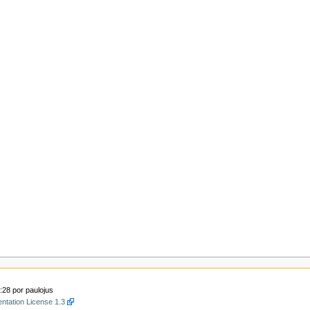
1:28 por
paulojus
tation License 1.3