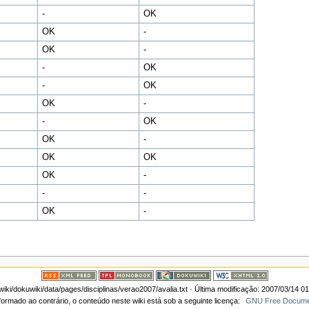
-
OK
OK
-
OK
-
-
OK
-
OK
OK
-
-
OK
OK
-
OK
OK
OK
-
-
-
OK
-
ki/dokuwiki/data/pages/disciplinas/verao2007/avalia.txt
· Última modificação: 2007/03/14 0
formado ao contrário, o conteúdo neste wiki está sob a seguinte licença:
GNU Free Documen