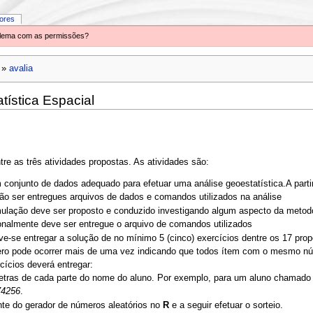
iores
oblema com as permissões?
»
avalia
tística Espacial
re as três atividades propostas. As atividades são:
conjunto de dados adequado para efetuar uma análise geoestatística.A partir
erão ser entregues arquivos de dados e comandos utilizados na análise
lação deve ser proposto e conduzido investigando algum aspecto da metodol
ionalmente deve ser entregue o arquivo de comandos utilizados
e-se entregar a solução de no mínimo 5 (cinco) exercícios dentre os 17 pro
ero pode ocorrer mais de uma vez indicando que todos ítem com o mesmo nú
cícios deverá entregar:
etras de cada parte do nome do aluno. Por exemplo, para um aluno chamad
74256
.
nte do gerador de números aleatórios no
R
e a seguir efetuar o sorteio.