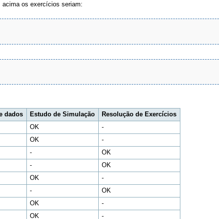
s acima os exercícios seriam:
de dados
Estudo de Simulação
Resolução de Exercícios
OK
-
OK
-
-
OK
-
OK
OK
-
-
OK
OK
-
OK
-