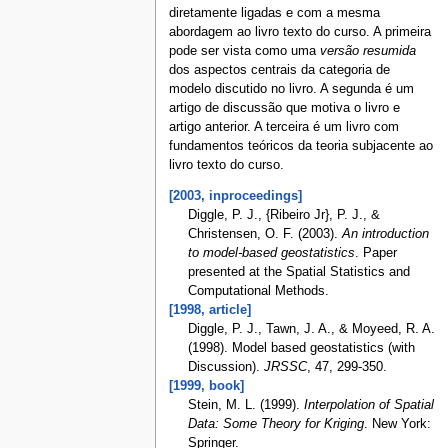
diretamente ligadas e com a mesma
abordagem ao livro texto do curso. A primeira
pode ser vista como uma
versão resumida
dos aspectos centrais da categoria de
modelo discutido no livro. A segunda é um
artigo de discussão que motiva o livro e
artigo anterior. A terceira é um livro com
fundamentos teóricos da teoria subjacente ao
livro texto do curso.
[2003, inproceedings]
Diggle, P. J., {Ribeiro Jr}, P. J., &
Christensen, O. F. (2003).
An introduction
to model-based geostatistics
. Paper
presented at the Spatial Statistics and
Computational Methods.
[1998, article]
Diggle, P. J., Tawn, J. A., & Moyeed, R. A.
(1998). Model based geostatistics (with
Discussion).
JRSSC
, 47, 299-350.
[1999, book]
Stein, M. L. (1999).
Interpolation of Spatial
Data: Some Theory for Kriging
. New York:
Springer.