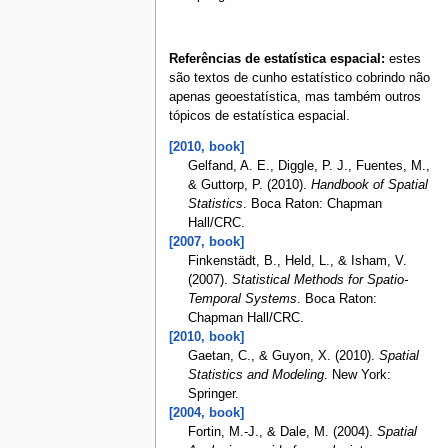
Referências de estatística espacial:
estes
são textos de cunho estatístico cobrindo não
apenas geoestatística, mas também outros
tópicos de estatística espacial.
[2010, book]
Gelfand, A. E., Diggle, P. J., Fuentes, M.,
& Guttorp, P. (2010).
Handbook of Spatial
Statistics
. Boca Raton: Chapman
Hall/CRC.
[2007, book]
Finkenstädt, B., Held, L., & Isham, V.
(2007).
Statistical Methods for Spatio-
Temporal Systems
. Boca Raton:
Chapman Hall/CRC.
[2010, book]
Gaetan, C., & Guyon, X. (2010).
Spatial
Statistics and Modeling
. New York:
Springer.
[2004, book]
Fortin, M.-J., & Dale, M. (2004).
Spatial