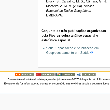
Druck, S., Carvalho, M. S., Câmara, G., &
Monteiro, A. M. V. (2004).
Análise
Espacial de Dados Geográficos
EMBRAPA.
Conjunto de três publicações organizadas
pela Fiocruz sobra análise espacial e
estatística espacial
Série: Capacitação e Atualização em
Geoprocessamento em Saúde
/home/dokuwiki/dokuwiki/data/pages/disciplinas/verao2007/bibliografia.txt
· Última mod
Exceto onde for informado ao contrário, o conteúdo neste wiki está sob a seguinte licen