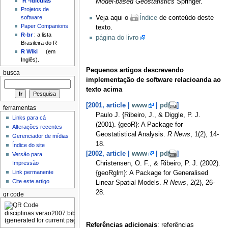
'R'-idículas
Model-based Geostatistics
Springer.
Projetos de
Veja aqui o
Índice
de conteúdo deste
software
Paper Companions
texto.
R-br
: a lista
página do livro
Brasileira do R
R Wiki
(em
Inglês).
Pequenos artigos descrevendo
busca
implementação de software relacioanda ao
texto acima
[2001, article |
www
|
pdf
]
ferramentas
Paulo J. {Ribeiro, J., & Diggle, P. J.
Links para cá
(2001). {geoR}: A Package for
Alterações recentes
Geostatistical Analysis.
R News
, 1(2), 14-
Gerenciador de mídias
18.
Índice do site
[2002, article |
www
|
pdf
]
Versão para
Impressão
Christensen, O. F., & Ribeiro, P. J. (2002).
Link permanente
{geoRglm}: A Package for Generalised
Cite este artigo
Linear Spatial Models.
R News
, 2(2), 26-
28.
qr code
Referências adicionais
: referências