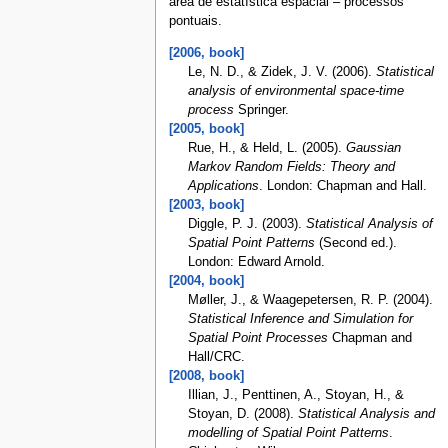
área de estatística espacial – processos
pontuais.
[2006, book]
Le, N. D., & Zidek, J. V. (2006).
Statistical
analysis of environmental space-time
process
Springer.
[2005, book]
Rue, H., & Held, L. (2005).
Gaussian
Markov Random Fields: Theory and
Applications
. London: Chapman and Hall.
[2003, book]
Diggle, P. J. (2003).
Statistical Analysis of
Spatial Point Patterns
(Second ed.).
London: Edward Arnold.
[2004, book]
Møller, J., & Waagepetersen, R. P. (2004).
Statistical Inference and Simulation for
Spatial Point Processes
Chapman and
Hall/CRC.
[2008, book]
Illian, J., Penttinen, A., Stoyan, H., &
Stoyan, D. (2008).
Statistical Analysis and
modelling of Spatial Point Patterns
.