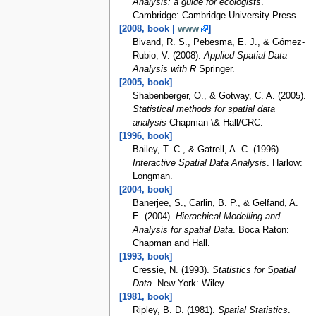
Analysis: a guide for ecologists
.
Cambridge: Cambridge University Press.
[2008, book |
www
]
Bivand, R. S., Pebesma, E. J., & Gómez-
Rubio, V. (2008).
Applied Spatial Data
Analysis with R
Springer.
[2005, book]
Shabenberger, O., & Gotway, C. A. (2005).
Statistical methods for spatial data
analysis
Chapman \& Hall/CRC.
[1996, book]
Bailey, T. C., & Gatrell, A. C. (1996).
Interactive Spatial Data Analysis
. Harlow:
Longman.
[2004, book]
Banerjee, S., Carlin, B. P., & Gelfand, A.
E. (2004).
Hierachical Modelling and
Analysis for spatial Data
. Boca Raton:
Chapman and Hall.
[1993, book]
Cressie, N. (1993).
Statistics for Spatial
Data
. New York: Wiley.
[1981, book]
Ripley, B. D. (1981).
Spatial Statistics
.