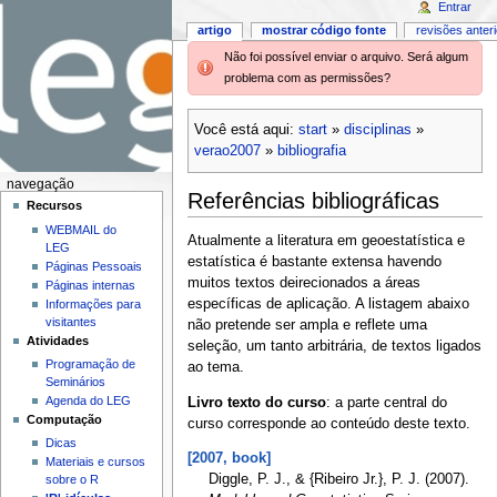
Entrar
artigo
mostrar código fonte
revisões anter
Não foi possível enviar o arquivo. Será algum
problema com as permissões?
Você está aqui:
start
»
disciplinas
»
verao2007
»
bibliografia
navegação
Referências bibliográficas
Recursos
WEBMAIL do
Atualmente a literatura em geoestatística e
LEG
estatística é bastante extensa havendo
Páginas Pessoais
muitos textos deirecionados a áreas
Páginas internas
específicas de aplicação. A listagem abaixo
Informações para
visitantes
não pretende ser ampla e reflete uma
Atividades
seleção, um tanto arbitrária, de textos ligados
Programação de
ao tema.
Seminários
Agenda do LEG
Livro texto do curso
: a parte central do
Computação
curso corresponde ao conteúdo deste texto.
Dicas
[2007, book]
Materiais e cursos
Diggle, P. J., & {Ribeiro Jr.}, P. J. (2007).
sobre o R