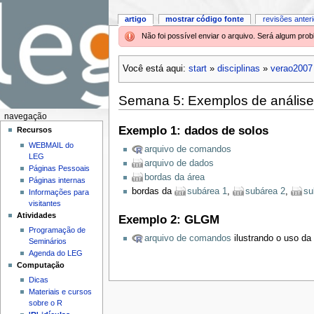
artigo
mostrar código fonte
revisões anter
Não foi possível enviar o arquivo. Será algum pr
Você está aqui:
start
»
disciplinas
»
verao2007
Semana 5: Exemplos de análise
navegação
Exemplo 1: dados de solos
Recursos
WEBMAIL do
arquivo de comandos
LEG
arquivo de dados
Páginas Pessoais
bordas da área
Páginas internas
bordas da
subárea 1
,
subárea 2
,
su
Informações para
visitantes
Atividades
Exemplo 2: GLGM
Programação de
arquivo de comandos
ilustrando o uso da
Seminários
Agenda do LEG
Computação
Dicas
Materiais e cursos
sobre o R