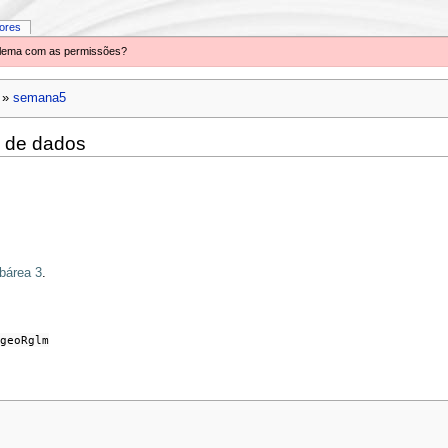
iores
oblema com as permissões?
»
semana5
 de dados
bárea 3
.
geoRglm