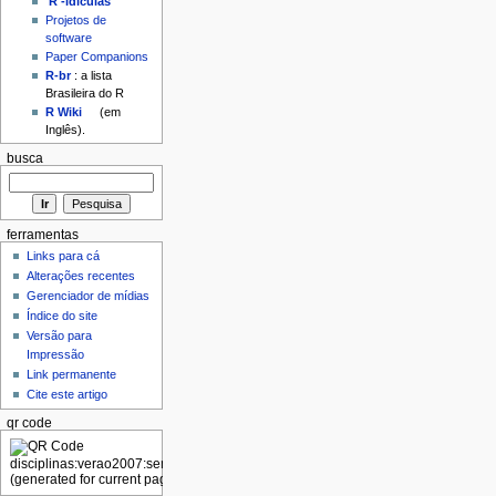
'R'-idículas
Projetos de
software
Paper Companions
R-br
: a lista
Brasileira do R
R Wiki
(em
Inglês).
busca
ferramentas
Links para cá
Alterações recentes
Gerenciador de mídias
Índice do site
Versão para
Impressão
Link permanente
Cite este artigo
qr code