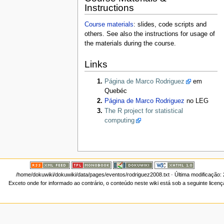
Instructions
Course materials
: slides, code scripts and
others. See also the instructions for usage of
the materials during the course.
Links
Página de Marco Rodriguez
em
Quebéc
Página de Marco Rodriguez
no LEG
The R project for statistical
computing
/home/dokuwiki/dokuwiki/data/pages/eventos/rodriguez2008.txt
· Última modificação:
Exceto onde for informado ao contrário, o conteúdo neste wiki está sob a seguinte licen