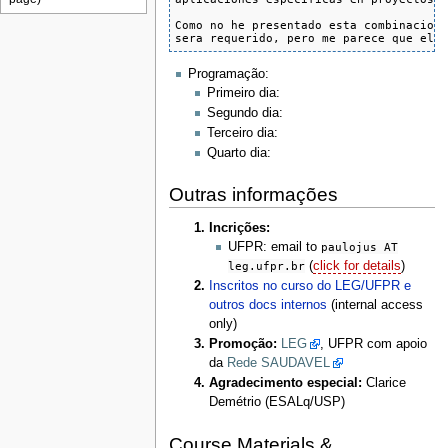
Como no he presentado esta combinacion 
sera requerido, pero me parece que el 
Programação:
Primeiro dia:
Segundo dia:
Terceiro dia:
Quarto dia:
Outras informações
Incrições:
UFPR: email to
paulojus AT
leg.ufpr.br
(
click for details
)
Inscritos no curso do LEG/UFPR e
outros docs internos
(internal access
only)
Promoção:
LEG
, UFPR com apoio
da
Rede SAUDAVEL
Agradecimento especial:
Clarice
Demétrio (ESALq/USP)
Course Materials &