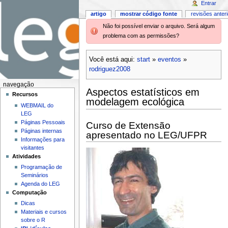
Entrar
artigo
mostrar código fonte
revisões anter
Não foi possível enviar o arquivo. Será algum
problema com as permissões?
Você está aqui:
start
»
eventos
»
rodriguez2008
navegação
Aspectos estatísticos em
Recursos
modelagem ecológica
WEBMAIL do
LEG
Páginas Pessoais
Curso de Extensão
Páginas internas
apresentado no LEG/UFPR
Informações para
visitantes
Atividades
Programação de
Seminários
Agenda do LEG
Computação
Dicas
Materiais e cursos
sobre o R