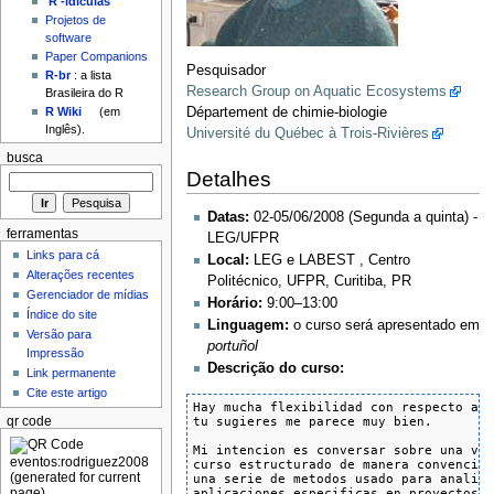
'R'-idículas
Projetos de
software
Paper Companions
Pesquisador
R-br
: a lista
Research Group on Aquatic Ecosystems
Brasileira do R
Département de chimie-biologie
R Wiki
(em
Inglês).
Université du Québec à Trois-Rivières
busca
Detalhes
Datas:
02-05/06/2008 (Segunda a quinta) -
ferramentas
LEG/UFPR
Links para cá
Local:
LEG e LABEST , Centro
Alterações recentes
Politécnico, UFPR, Curitiba, PR
Gerenciador de mídias
Horário:
9:00–13:00
Índice do site
Linguagem:
o curso será apresentado em
Versão para
portuñol
Impressão
Descrição do curso:
Link permanente
Cite este artigo
Hay mucha flexibilidad con respecto a l
tu sugieres me parece muy bien.

qr code
Mi intencion es conversar sobre una var
curso estructurado de manera convencion
una serie de metodos usado para analisi
aplicaciones especificas en proyectos d