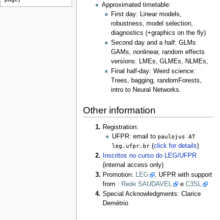
Approximated timetable:
First day: Linear models,
robustness, model selection,
diagnostics (+graphics on the fly)
Second day and a half: GLMs
GAMs, nonlinear, random effects
versions: LMEs, GLMEs, NLMEs,
Final half-day: Weird science:
Trees, bagging, randomForests,
intro to Neural Networks.
Other information
Registration:
UFPR: email to
paulojus AT
leg.ufpr.br
(
click for details
)
Inscritos no curso do LEG/UFPR
(internal access only)
Promotion:
LEG
, UFPR with support
from :
Rede SAUDAVEL
e
C3SL
Special Acknowledgments: Clarice
Demétrio