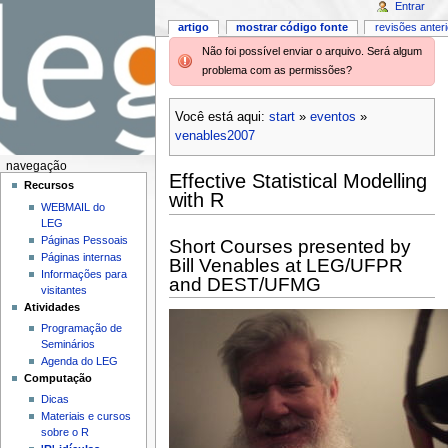
Entrar
artigo
mostrar código fonte
revisões anter
Não foi possível enviar o arquivo. Será algum
problema com as permissões?
Você está aqui:
start
»
eventos
»
venables2007
navegação
Effective Statistical Modelling
Recursos
with R
WEBMAIL do
LEG
Páginas Pessoais
Short Courses presented by
Páginas internas
Bill Venables at LEG/UFPR
Informações para
and DEST/UFMG
visitantes
Atividades
Programação de
Seminários
Agenda do LEG
Computação
Dicas
Materiais e cursos
sobre o R