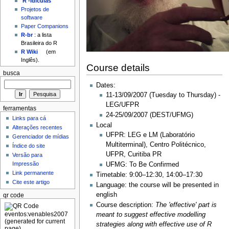
'R'-idículas
Projetos de
software
Paper Companions
R-br
: a lista
Brasileira do R
R Wiki
(em
Inglês).
Course details
busca
Dates:
11-13/09/2007 (Tuesday to Thursday) -
LEG/UFPR
ferramentas
24-25/09/2007 (DEST/UFMG)
Links para cá
Local
Alterações recentes
UFPR: LEG e LM (Laboratório
Gerenciador de mídias
Multiterminal), Centro Politécnico,
Índice do site
UFPR, Curitiba PR
Versão para
Impressão
UFMG: To Be Confirmed
Link permanente
Timetable: 9:00–12:30, 14:00–17:30
Cite este artigo
Language: the course will be presented in
english
qr code
Course description:
The 'effective' part is
meant to suggest effective modelling
strategies along with effective use of R