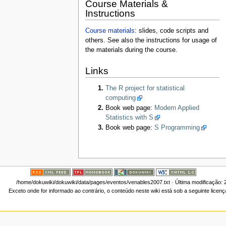
Course Materials &
Instructions
Course materials
: slides, code scripts and
others. See also the instructions for usage of
the materials during the course.
Links
The R project for statistical
computing
Book web page:
Modern Applied
Statistics with S
Book web page:
S Programming
/home/dokuwiki/dokuwiki/data/pages/eventos/venables2007.txt
· Última modificação:
Exceto onde for informado ao contrário, o conteúdo neste wiki está sob a seguinte licen