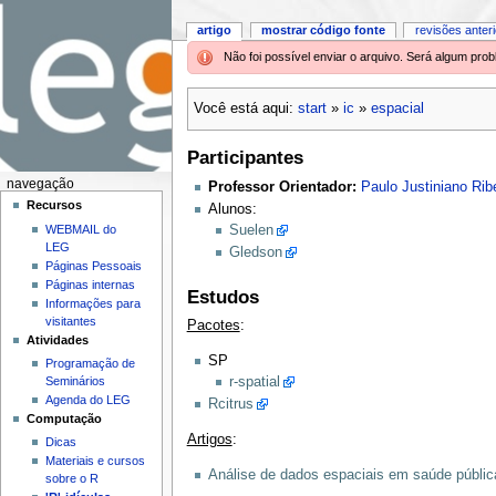
artigo
mostrar código fonte
revisões anter
Não foi possível enviar o arquivo. Será algum pr
Você está aqui:
start
»
ic
»
espacial
Participantes
navegação
Professor Orientador:
Paulo Justiniano Ribe
Recursos
Alunos:
Suelen
WEBMAIL do
LEG
Gledson
Páginas Pessoais
Páginas internas
Estudos
Informações para
visitantes
Pacotes
:
Atividades
SP
Programação de
Seminários
r-spatial
Agenda do LEG
Rcitrus
Computação
Artigos
:
Dicas
Materiais e cursos
Análise de dados espaciais em saúde públic
sobre o R