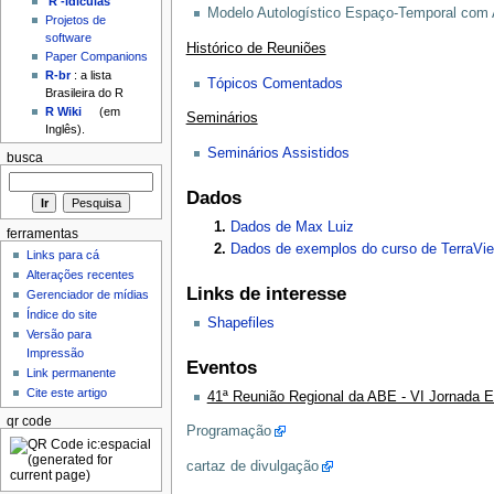
'R'-idículas
Modelo Autologístico Espaço-Temporal com A
Projetos de
software
Histórico de Reuniões
Paper Companions
R-br
: a lista
Tópicos Comentados
Brasileira do R
R Wiki
(em
Seminários
Inglês).
Seminários Assistidos
busca
Dados
Dados de Max Luiz
ferramentas
Dados de exemplos do curso de TerraVi
Links para cá
Alterações recentes
Links de interesse
Gerenciador de mídias
Índice do site
Shapefiles
Versão para
Impressão
Eventos
Link permanente
Cite este artigo
41ª Reunião Regional da ABE - VI Jornada E
qr code
Programação
cartaz de divulgação