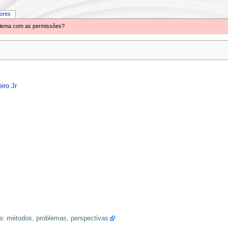
iores
oblema com as permissões?
iro Jr
a: métodos, problemas, perspectivas