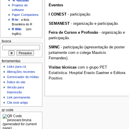
'R'-idículas
Eventos
Projetos de
software
I CONEST
- participação.
Paper Companions
R-br
: a lista
SEMANEST
- organização e participação.
Brasileira do R
R Wiki
(em
Feira de Cursos e Profissão
- organização e
Inglês).
participação.
busca
SMNC
- participação (apresentação de poster
juntamente com o colega Mauricio
Fernandes).
ferramentas
Links para cá
Visitas técnicas
com o grupo PET
Alterações recentes
Estatística: Hospital Erasto Gaetner e Editora
Gerenciador de mídias
Positivo.
Índice do site
Versão para
Impressão
Link permanente
Cite este artigo
qr code