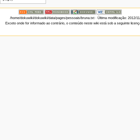
/home/dokuwiki/dokuwiki/data/pages/pessoais/bruna.txt
· Última modificação: 2012/1
Exceto onde for informado ao contrário, o conteúdo neste wiki está sob a seguinte licen