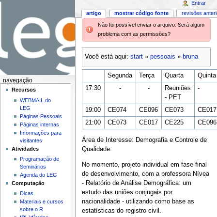
Entrar
artigo
mostrar código fonte
revisões anter
Não foi possível enviar o arquivo. Será algum
problema com as permissões?
Você está aqui:
start
»
pessoais
»
bruna
Segunda
Terça
Quarta
Quinta
navegação
17:30
-
-
Reuniões
-
Recursos
- PET
WEBMAIL do
LEG
19:00
CE074
CE096
CE073
CE017
Páginas Pessoais
21:00
CE073
CE017
CE225
CE096
Páginas internas
Informações para
Área de Interesse: Demografia e Controle de
visitantes
Atividades
Qualidade.
Programação de
No momento, projeto individual em fase final
Seminários
de desenvolvimento, com a professora Nívea
Agenda do LEG
- Relatório de Análise Demográfica: um
Computação
estudo das uniões conjugais por
Dicas
nacionalidade - utilizando como base as
Materiais e cursos
sobre o R
estatísticas do registro civil.