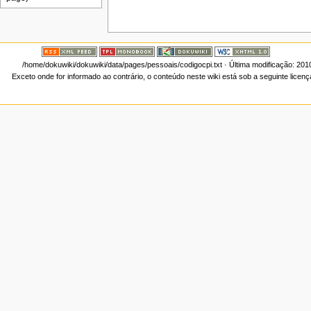
/home/dokuwiki/dokuwiki/data/pages/pessoais/codigocpi.txt
· Última modificação: 201
Exceto onde for informado ao contrário, o conteúdo neste wiki está sob a seguinte licen