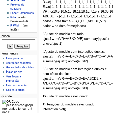
'R'-idículas
D←c(-1,-1,-1,-1,-1,-1,-1,-1,1,1,1,1,1,1,1,1,-1,-1,-1
Projetos de
E←c(-1,-1,-1,-1,-1,-1,-1,-1,-1,-1,-1,-1,-1,-1,-1,-1,
software
VR←c(10,5,10,5,10,18,11,18,16,7,15,7,16,35,16,
Paper Companions
ABCDE←c(-1,1,1,-1,1,-1,-1,1,1,-1,-1,1,-1,1,1,-1,1,
R-br
: a lista
dados←data.frame(A,B,C,D,E,ABCDE,VR)
Brasileira do R
R Wiki
(em
dados←as.data.frame(dados)
Inglês).
#Ajuste do modelo saturado;
busca
ajust1←lm(VR~A*B*C*D*E) summary(ajust1)
anova(ajust1)
#Ajuste do modelo com interações duplas;
ferramentas
ajust2←lm(VR~A+B+C+D+E+A*B+A*C+A*D+A*
Links para cá
summary(ajust2) anova(ajust2)
Alterações recentes
Gerenciador de mídias
#Ajuste do modelo com interações duplas e
Índice do site
com efeito de bloco;
Versão para
ajust3←lm(VR~A+B+C+D+E+ABCDE +
Impressão
A*B+A*C+A*D+A*E+B*C+B*D+B*E+C*D+C*E+D
Link permanente
summary(ajust3) anova(ajust3)
Cite este artigo
#Ajuste do modelo selecionado
qr code
#Interações do modelo selecionado
interaction.plot()