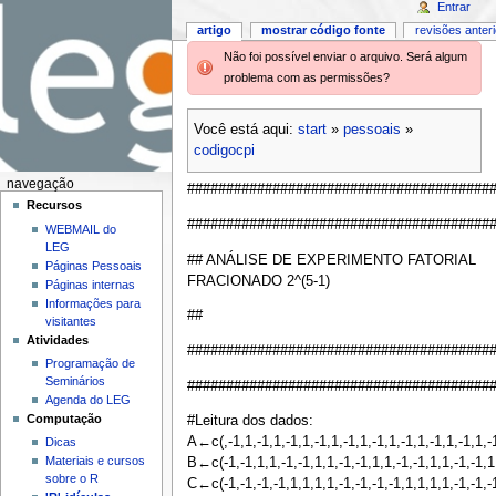
Entrar
artigo
mostrar código fonte
revisões anter
Não foi possível enviar o arquivo. Será algum
problema com as permissões?
Você está aqui:
start
»
pessoais
»
codigocpi
navegação
#######################################
Recursos
#######################################
WEBMAIL do
LEG
## ANÁLISE DE EXPERIMENTO FATORIAL
Páginas Pessoais
FRACIONADO 2^(5-1)
Páginas internas
Informações para
##
visitantes
Atividades
#######################################
Programação de
Seminários
#######################################
Agenda do LEG
Computação
#Leitura dos dados:
A←c(,-1,1,-1,1,-1,1,-1,1,-1,1,-1,1,-1,1,-1,1,-1,1,-1
Dicas
Materiais e cursos
B←c(-1,-1,1,1,-1,-1,1,1,-1,-1,1,1,-1,-1,1,1,-1,-1,1,
sobre o R
C←c(-1,-1,-1,-1,1,1,1,1,-1,-1,-1,-1,1,1,1,1,-1,-1,-1