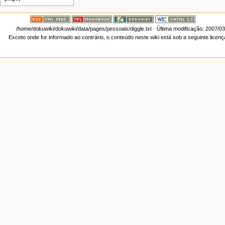
/home/dokuwiki/dokuwiki/data/pages/pessoais/diggle.txt
· Última modificação: 2007/0
Exceto onde for informado ao contrário, o conteúdo neste wiki está sob a seguinte licen