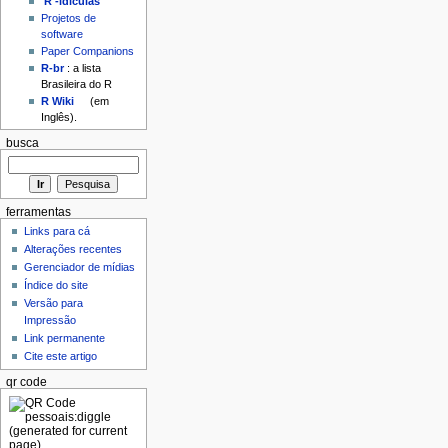
'R'-idículas
Projetos de
software
Paper Companions
R-br
: a lista
Brasileira do R
R Wiki
(em
Inglês).
busca
ferramentas
Links para cá
Alterações recentes
Gerenciador de mídias
Índice do site
Versão para
Impressão
Link permanente
Cite este artigo
qr code