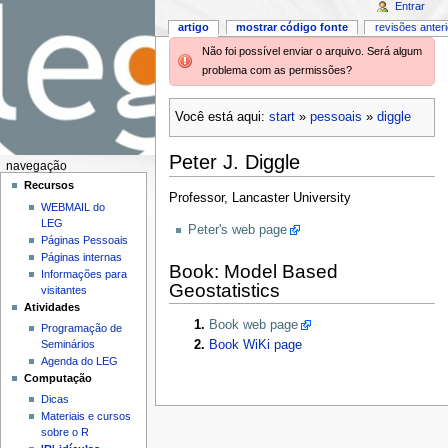
Entrar
artigo
mostrar código fonte
revisões anter
Não foi possível enviar o arquivo. Será algum
problema com as permissões?
Você está aqui:
start
»
pessoais
»
diggle
Peter J. Diggle
navegação
Recursos
Professor, Lancaster University
WEBMAIL do
LEG
Peter's web page
Páginas Pessoais
Páginas internas
Book: Model Based
Informações para
Geostatistics
visitantes
Atividades
Book web page
Programação de
Book WiKi page
Seminários
Agenda do LEG
Computação
Dicas
Materiais e cursos
sobre o R