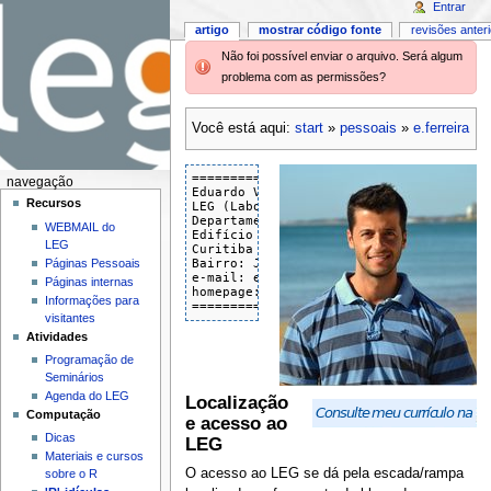
Entrar
artigo
mostrar código fonte
revisões anter
Não foi possível enviar o arquivo. Será algum
problema com as permissões?
Você está aqui:
start
»
pessoais
»
e.ferreira
=======================================
navegação
Eduardo Vargas Ferreira      

Recursos
LEG (Laboratório de Estatística e Geoin
Departamento de Estatística - Universid
WEBMAIL do
Edifício da Administração - 3º andar - 
LEG
Curitiba - PR                          
Bairro: Jardim das Américas            
Páginas Pessoais
e-mail: e.ferreira@ufpr.br             
Páginas internas
homepage: http://www.leg.ufpr.br/~eferr
Informações para
======================================
visitantes
Atividades
Programação de
Seminários
Agenda do LEG
Localização
Computação
e acesso ao
Dicas
LEG
Materiais e cursos
O acesso ao LEG se dá pela escada/rampa
sobre o R