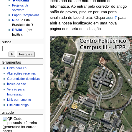
'R'-idículas
localizada na face norte do bloco de
Projetos de
Informática. Ao entrar pelo corredor do antigo
software
salão de provas, procure por uma porta
Paper Companions
sinalizada do lado direito. Clique
aqui
para
R-br
: a lista
abrir a nossa localização em uma nova
Brasileira do R
página com seta de indicação.
R Wiki
(em
Inglês).
busca
ferramentas
Links para cá
Alterações recentes
Gerenciador de mídias
Índice do site
Versão para
Impressão
Link permanente
Cite este artigo
qr code