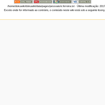
/home/dokuwiki/dokuwiki/data/pages/pessoais/e.ferreira.txt
· Última modificação: 201
Exceto onde for informado ao contrário, o conteúdo neste wiki está sob a seguinte licen