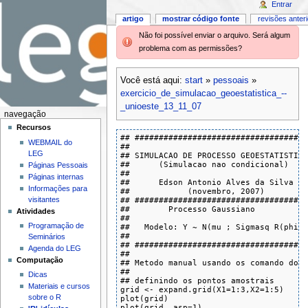
Entrar
artigo
mostrar código fonte
revisões anter
Não foi possível enviar o arquivo. Será algum
problema com as permissões?
Você está aqui:
start
»
pessoais
»
exercicio_de_simulacao_geoestatistica_--
_unioeste_13_11_07
navegação
Recursos
## ####################################
WEBMAIL do
##

LEG
## SIMULACAO DE PROCESSO GEOESTATISTICO
##      (Simulacao nao condicional)

Páginas Pessoais
##

Páginas internas
##      Edson Antonio Alves da Silva

Informações para
##            (novembro, 2007)

visitantes
## ####################################
##        Processo Gaussiano

Atividades
##   

Programação de
##   Modelo: Y ~ N(mu ; Sigmasq R(phi)+
##

Seminários
## ####################################
Agenda do LEG
##

Computação
## Metodo manual usando os comando do R
##

Dicas
## definindo os pontos amostrais

Materiais e cursos
grid <- expand.grid(X1=1:3,X2=1:5)

sobre o R
plot(grid)

plot(grid, asp=1)
