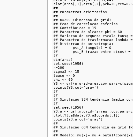
area <- rbind(A,B1,B2,B3,B4)

plot(area[,1],area[,2],pch=20,cex=0.5)

##

## Parametros arbitrarios

##

## n=200 (dimensao do grid)

## Fcao de correlacao esferica

## Contribuicao = 15

## Parametro de alcance phi = 60

## Variacao de pequena escala tausq = 0
## Parametro de trasformacao lambda = 1
## Distorcao de anisotropia:

##       psi_A (angulo) = 0

##       psi_B (razao entre eixos) = 1

##

dim(area)

set.seed(1956)

n=200

sigma2 <- 15

tausq <- 0

phi <- 60

Y3 <- grf(n,grid=area,cov.pars=c(sigma2
points(Y3,col='gray')

##

##

## Simulacao SEM tendencia (media const
##

set.seed(1956)

Y3.a <- grf(n,grid='irreg',cov.pars=c(s
plot(Y3.a$data,Y3.a$coords[,1])

points(Y3.a,col='gray')

##

## Simulacao COM tendencia em grid IRRE
##

## Modelo: mu(x)= mu + beta1*coord(x1)+