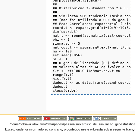
barplot(table(Y5$data))

##

## Distribuicao t-Student com 2 G.L.

##

## Simulacao SEM tendencia (media const
## (nao foi utilizado a GRF da geoR)

## Fcao Correlacao: exponencial (-dist/
coord.t <- expand.grid(x1=(0:9)*10+5,x2
dim(coord.t)

mat.t <- round(as.matrix(dist(coord.t))
phi <- 3

sigma.sq <- 5

mat.cov.t <- sigma.sq*(exp(-mat.t/phi))
mu <- 100

set.seed(1956)

GL <- 1

## O grau de liberdade (GL) define o de
## Valores altos de GL equivalem a norm
Y.t <- rt(100,GL)%*%mat.cov.t+mu

range(Y.t)

hist(Y.t)

dados.t <- as.data.frame(cbind(coord.t,
dados.t

class(dados)
/home/dokuwiki/dokuwiki/data/pages/pessoais/exercicio_de_simulacao_geoestatistic
Exceto onde for informado ao contrário, o conteúdo neste wiki está sob a seguinte licen