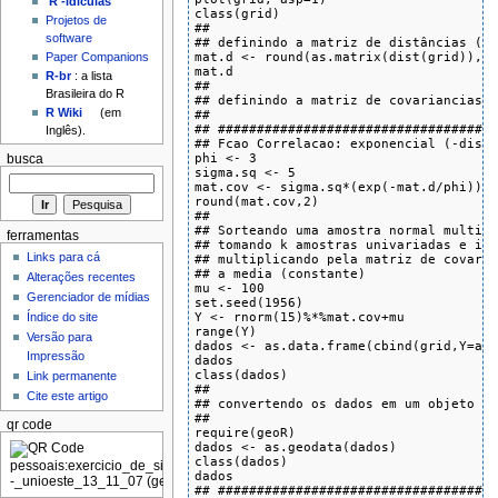
'R'-idículas
class(grid)

Projetos de
##

software
## definindo a matriz de distâncias (eu
mat.d <- round(as.matrix(dist(grid)),2)
Paper Companions
mat.d

R-br
: a lista
##

Brasileira do R
## definindo a matriz de covariancias

R Wiki
(em
##

## ####################################
Inglês).
## Fcao Correlacao: exponencial (-dist/
phi <- 3

busca
sigma.sq <- 5

mat.cov <- sigma.sq*(exp(-mat.d/phi))

round(mat.cov,2)

##

## Sorteando uma amostra normal multiva
ferramentas
## tomando k amostras univariadas e ind
Links para cá
## multiplicando pela matriz de covaria
## a media (constante)

Alterações recentes
mu <- 100

Gerenciador de mídias
set.seed(1956)

Y <- rnorm(15)%*%mat.cov+mu

Índice do site
range(Y)

Versão para
dados <- as.data.frame(cbind(grid,Y=as.
Impressão
dados

class(dados)

Link permanente
## 

Cite este artigo
## convertendo os dados em um objeto ge
##

qr code
require(geoR)

dados <- as.geodata(dados)

class(dados)

dados

## ####################################