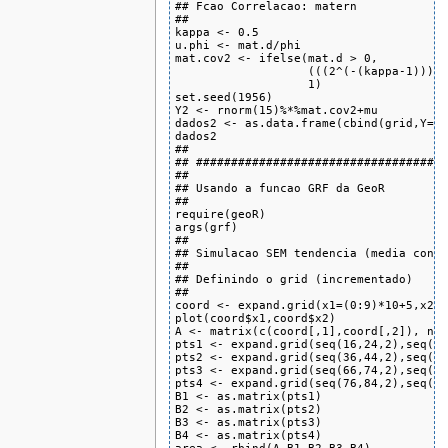
## Fcao Correlacao: matern

##

kappa <- 0.5

u.phi <- mat.d/phi

mat.cov2 <- ifelse(mat.d > 0,

                   (((2^(-(kappa-1)))/g
                   1)

set.seed(1956)

Y2 <- rnorm(15)%*%mat.cov2+mu

dados2 <- as.data.frame(cbind(grid,Y=as
dados2

##

## ####################################
##

## Usando a funcao GRF da GeoR

##

require(geoR)

args(grf)

##

## Simulacao SEM tendencia (media const
## 

## Definindo o grid (incrementado)

##

coord <- expand.grid(x1=(0:9)*10+5,x2=(
plot(coord$x1,coord$x2)

A <- matrix(c(coord[,1],coord[,2]), nco
pts1 <- expand.grid(seq(16,24,2),seq(36
pts2 <- expand.grid(seq(36,44,2),seq(76
pts3 <- expand.grid(seq(66,74,2),seq(6,
pts4 <- expand.grid(seq(76,84,2),seq(56
B1 <- as.matrix(pts1)

B2 <- as.matrix(pts2)

B3 <- as.matrix(pts3)

B4 <- as.matrix(pts4)
