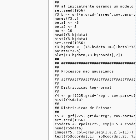
##

## a) inicialmente geramos um modelo SE
set.seed(1956)

Y3.b <- grf(n,grid='irreg',cov.pars=c(s
names(Y3.b)

beta1 <- -5

beta2 <- 5

mu <- 10

head(Y3.b$data)

hist(Y3.b$data)

set.seed(1956)

Y3.b$data <- (Y3.b$data +mu)+beta1*Y3.b
points(Y3.b)

plot(Y3.b$data,Y3.b$coords[,2])

##

## ####################################
##

## Processos nao gaussianos

##

## ####################################
##

## Distribuicao log-normal

##

Y4 <- grf(225,grid='reg', cov.pars=c(1,
hist(Y4$data)

##

## Distribuicao de Poisson

##

Y5 <- grf(225, grid="reg", cov.pars=c(1
set.seed(1956)

Y5$data <- rpois(225, exp(0.5 + Y5$data
head(Y5$data)

image(Y5, col=gray(seq(1,0.2,l=11)))

text(Y5$coords[,1], Y5$coords[,2], Y5$d