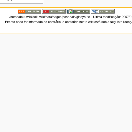
/home/dokuwiki/dokuwiki/data/pages/pessoais/gladys.txt
· Última modificação: 2007/0
Exceto onde for informado ao contrário, o conteúdo neste wiki está sob a seguinte licen