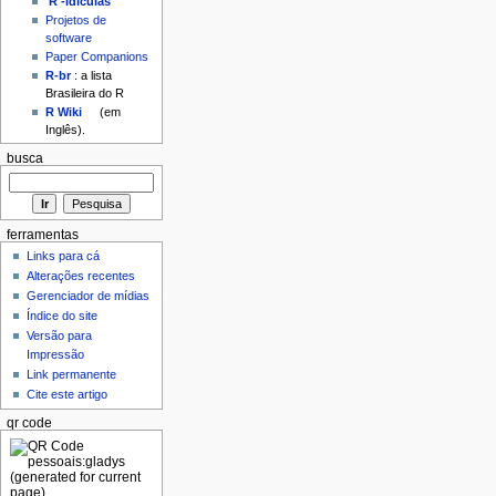
'R'-idículas
Projetos de
software
Paper Companions
R-br
: a lista
Brasileira do R
R Wiki
(em
Inglês).
busca
ferramentas
Links para cá
Alterações recentes
Gerenciador de mídias
Índice do site
Versão para
Impressão
Link permanente
Cite este artigo
qr code