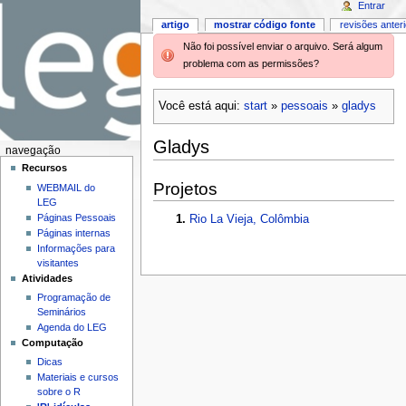
Entrar
artigo
mostrar código fonte
revisões anter
Não foi possível enviar o arquivo. Será algum
problema com as permissões?
Você está aqui:
start
»
pessoais
»
gladys
Gladys
navegação
Recursos
Projetos
WEBMAIL do
LEG
Páginas Pessoais
Rio La Vieja, Colômbia
Páginas internas
Informações para
visitantes
Atividades
Programação de
Seminários
Agenda do LEG
Computação
Dicas
Materiais e cursos
sobre o R