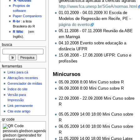
'R'-idículas
geoestatística aplicada a ciências agrárias
Projetos de
http://www.fca.unesp.br/SGeA/normas.html
software
01.03.2009 - 04.03.2009 XI Escola de
Paper Companions
Modelos de Regressão em Recife, PE -
R-br
: a lista
página do evento
Brasileira do R
05.11.2008 - 07.11.2008 Reunião da ABE
R Wiki
(em
Inglês).
em Maringá
04.10.2008 Evento sobre educação a
busca
distância UFPR
15.08.2008 - 17.08.2008 UFPR: Curso e
profissões
ferramentas
Links para cá
Minicursos
Alterações recentes
05.09.2008 8:00 Mini Curso sobre R
Gerenciador de mídias
06.09.2008 8:00 Mini Curso sobre R
Índice do site
Versão para
22.09.2008 - 22.09.2008 Mini Curso sobre
Impressão
R
Link permanente
Cite este artigo
05.05.2009 14:00 18:00 Mini Curso sobre
qr code
R
06.05.2009 14:00 18:00 Mini Curso sobre
R
11.05.2009 14:00 18:00 Mini Curso Latex