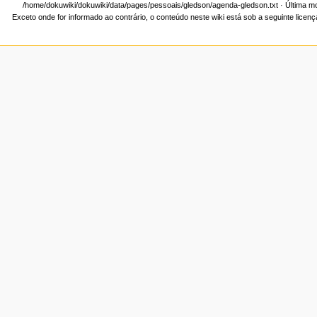
/home/dokuwiki/dokuwiki/data/pages/pessoais/gledson/agenda-gledson.txt
· Última m
Exceto onde for informado ao contrário, o conteúdo neste wiki está sob a seguinte licen