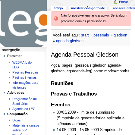
Entrar
artigo
mostrar código fonte
revisões anter
Não foi possível enviar o arquivo. Será algum
problema com as permissões?
Você está aqui:
start
»
pessoais
»
gledson
»
agenda-gledson
navegação
Agenda Pessoal Gledson
Recursos
WEBMAIL do
<gcal pages=(pessoais:gledson:agenda-
LEG
gledson,leg:agenda-leg) notoc mode=month>
Páginas Pessoais
Páginas internas
Reuniões
Informações para
visitantes
Atividades
Provas e Trabalhos
Programação de
Eventos
Seminários
Agenda do LEG
30/03/2009 - limite de submissão
Computação
(Simpósio de geoestatística aplicada a
Dicas
ciências agrárias)
Materiais e cursos
14.05.2009 - 15.05.2009 Simpósio de
sobre o R