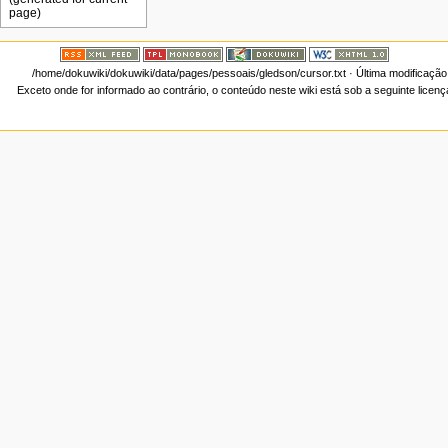
/home/dokuwiki/dokuwiki/data/pages/pessoais/gledson/cursor.txt
· Última modificação
Exceto onde for informado ao contrário, o conteúdo neste wiki está sob a seguinte licen