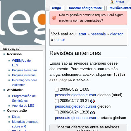
Entrar
artigo
mostrar código fonte
revisões ante
Não foi possível enviar o arquivo. Será algum
problema com as permissões?
Você está aqui:
start
»
pessoais
»
gledson
»
cursor
navegação
Revisões anteriores
Recursos
WEBMAIL do
Essas são as revisões anteriores desse
LEG
documento. Para reverter a uma revisão
Páginas Pessoais
antiga, selecione-a abaixo, clique em
Editar
Páginas internas
esta página
e salve-a.
Informações para
visitantes
2009/04/27 14:05
Atividades
(atual)
pessoais:gledson:cursor
gledson
Programação de
Seminários
2009/04/27 09:31
Agenda do LEG
pessoais:gledson:cursor
gledson
Computação
2009/04/24 13:28
Dicas
pessoais:gledson:cursor
–
criada
gledson
Materiais e cursos
sobre o R
Mostrar diferenças entre as revisões
selecionadas