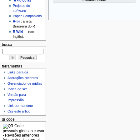
'R'-idículas
Projetos de
software
Paper Companions
R-br
: a lista
Brasileira do R
R Wiki
(em
Inglês).
busca
ferramentas
Links para cá
Alterações recentes
Gerenciador de mídias
Índice do site
Versão para
Impressão
Link permanente
Cite este artigo
qr code