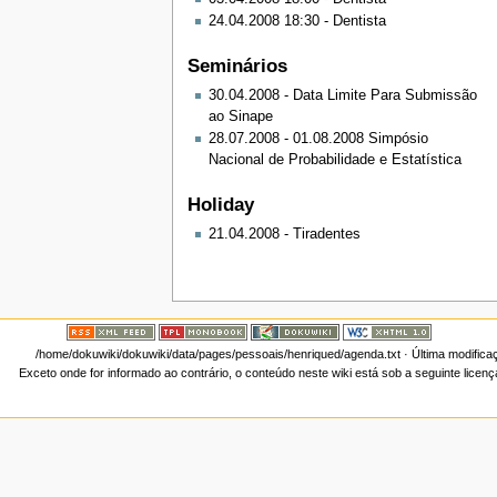
24.04.2008 18:30 - Dentista
Seminários
30.04.2008 - Data Limite Para Submissão
ao Sinape
28.07.2008 - 01.08.2008 Simpósio
Nacional de Probabilidade e Estatística
Holiday
21.04.2008 - Tiradentes
/home/dokuwiki/dokuwiki/data/pages/pessoais/henriqued/agenda.txt
· Última modifica
Exceto onde for informado ao contrário, o conteúdo neste wiki está sob a seguinte licen