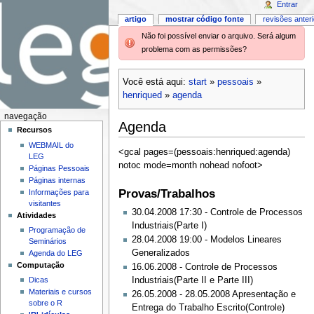
Entrar
artigo
mostrar código fonte
revisões anter
Não foi possível enviar o arquivo. Será algum
problema com as permissões?
Você está aqui:
start
»
pessoais
»
henriqued
»
agenda
navegação
Agenda
Recursos
WEBMAIL do
<gcal pages=(pessoais:henriqued:agenda)
LEG
notoc mode=month nohead nofoot>
Páginas Pessoais
Páginas internas
Provas/Trabalhos
Informações para
visitantes
30.04.2008 17:30 - Controle de Processos
Atividades
Industriais(Parte I)
Programação de
28.04.2008 19:00 - Modelos Lineares
Seminários
Generalizados
Agenda do LEG
Computação
16.06.2008 - Controle de Processos
Industriais(Parte II e Parte III)
Dicas
Materiais e cursos
26.05.2008 - 28.05.2008 Apresentação e
sobre o R
Entrega do Trabalho Escrito(Controle)