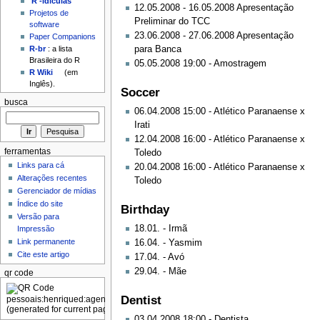
'R'-idículas
12.05.2008 - 16.05.2008 Apresentação
Projetos de
Preliminar do TCC
software
23.06.2008 - 27.06.2008 Apresentação
Paper Companions
para Banca
R-br
: a lista
Brasileira do R
05.05.2008 19:00 - Amostragem
R Wiki
(em
Inglês).
Soccer
busca
06.04.2008 15:00 - Atlético Paranaense x
Irati
12.04.2008 16:00 - Atlético Paranaense x
ferramentas
Toledo
Links para cá
20.04.2008 16:00 - Atlético Paranaense x
Alterações recentes
Toledo
Gerenciador de mídias
Índice do site
Birthday
Versão para
18.01. - Irmã
Impressão
Link permanente
16.04. - Yasmim
Cite este artigo
17.04. - Avó
29.04. - Mãe
qr code
Dentist
03.04.2008 18:00 - Dentista