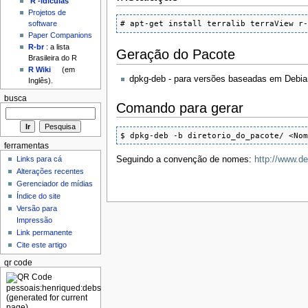
'R'-idículas
Projetos de
# apt-get install terralib terraView r
software
Paper Companions
R-br
: a lista
Geração do Pacote
Brasileira do R
R Wiki
(em
dpkg-deb - para versões baseadas em Debia
Inglês).
busca
Comando para gerar
$ dpkg-deb -b diretorio_do_pacote/ <No
ferramentas
Links para cá
Seguindo a convenção de nomes:
http://www.d
Alterações recentes
Gerenciador de mídias
Índice do site
Versão para
Impressão
Link permanente
Cite este artigo
qr code