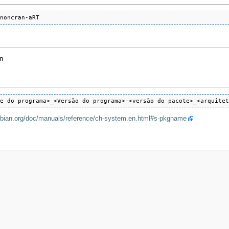
-noncran-aRT
n
me do programa>_<Versão do programa>-<versão do pacote>_<arquite
ebian.org/doc/manuals/reference/ch-system.en.html#s-pkgname