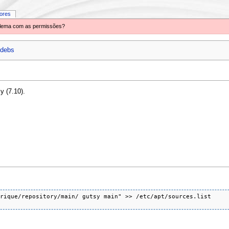
iores
oblema com as permissões?
debs
y (7.10).
rique/repository/main/ gutsy main" >> /etc/apt/sources.list
