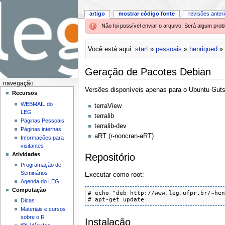
artigo
mostrar código fonte
revisões anter
Não foi possível enviar o arquivo. Será algum pr
Você está aqui:
start
»
pessoais
»
henriqued
»
Geração de Pacotes Debian
navegação
Versões disponíveis apenas para o Ubuntu Guts
Recursos
WEBMAIL do
terraView
LEG
terralib
Páginas Pessoais
terralib-dev
Páginas internas
aRT (r-noncran-aRT)
Informações para
visitantes
Atividades
Repositório
Programação de
Seminários
Executar como root:
Agenda do LEG
Computação
# echo "deb http://www.leg.ufpr.br/~hen
# apt-get update
Dicas
Materiais e cursos
sobre o R
Instalação