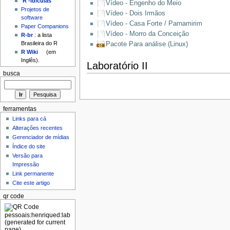
'R'-idículas
Vídeo - Engenho do Meio
Projetos de
Vídeo - Dois Irmãos
software
Vídeo - Casa Forte / Parnamirim
Paper Companions
Vídeo - Morro da Conceição
R-br
: a lista
Brasileira do R
Pacote Para análise (Linux)
R Wiki
(em
Inglês).
Laboratório II
busca
ferramentas
Links para cá
Alterações recentes
Gerenciador de mídias
Índice do site
Versão para
Impressão
Link permanente
Cite este artigo
qr code