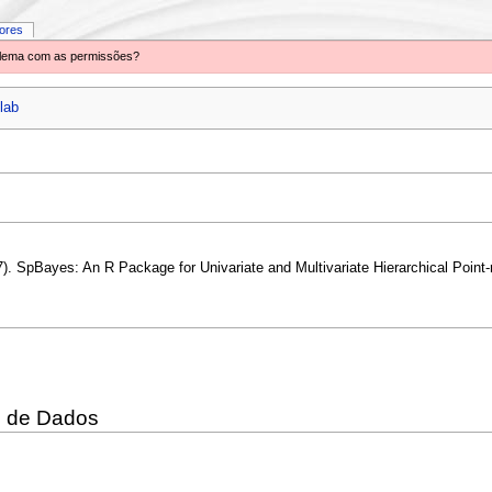
iores
oblema com as permissões?
lab
07). SpBayes: An R Package for Univariate and Multivariate Hierarchical Point
e de Dados