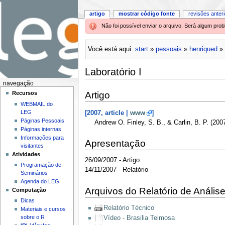
artigo
mostrar código fonte
revisões anter
Não foi possível enviar o arquivo. Será algum pr
Você está aqui:
start
»
pessoais
»
henriqued
»
Laboratório I
navegação
Artigo
Recursos
WEBMAIL do
LEG
[2007, article |
www
]
Páginas Pessoais
Andrew O. Finley, S. B., & Carlin, B. P. (20
Páginas internas
Informações para
Apresentação
visitantes
Atividades
26/09/2007 - Artigo
Programação de
14/11/2007 - Relatório
Seminários
Agenda do LEG
Arquivos do Relatório de Anális
Computação
Dicas
Relatório Técnico
Materiais e cursos
sobre o R
Vídeo - Brasilia Teimosa