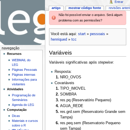
Entrar
artigo
mostrar código fonte
revisões anter
Não foi possível enviar o arquivo. Será algum
problema com as permissões?
Você está aqui:
start
»
pessoais
»
henriqued
»
tcc
navegação
Variáveis
Recursos
WEBMAIL do
Variáveis significativas após
stepwise
:
LEG
Páginas Pessoais
Resposta:
Páginas internas
NRO_OVOS
Informações para
Covariáveis
visitantes
TIPO_IMOVEL
Atividades
SOMBRA
Programação de
Seminários
res.pq (Reservatório Pequeno)
Agenda do LEG
AGUA_REDE
Computação
res.grd.sem (Reservatorio Grande sem
Dicas
Tampa)
Materiais e cursos
res.peq.sem (Reservatorio Pequeno
sobre o R
sem Tampa)