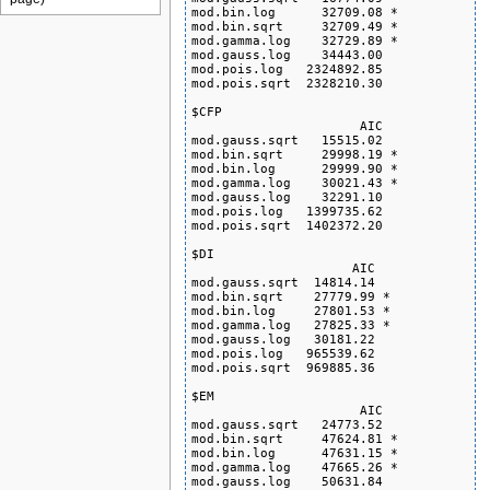
mod.bin.log      32709.08 *

mod.bin.sqrt     32709.49 *

mod.gamma.log    32729.89 *

mod.gauss.log    34443.00

mod.pois.log   2324892.85

mod.pois.sqrt  2328210.30

$CFP

                      AIC

mod.gauss.sqrt   15515.02

mod.bin.sqrt     29998.19 *

mod.bin.log      29999.90 *

mod.gamma.log    30021.43 *

mod.gauss.log    32291.10

mod.pois.log   1399735.62

mod.pois.sqrt  1402372.20

$DI

                     AIC

mod.gauss.sqrt  14814.14

mod.bin.sqrt    27779.99 *

mod.bin.log     27801.53 *

mod.gamma.log   27825.33 *

mod.gauss.log   30181.22

mod.pois.log   965539.62

mod.pois.sqrt  969885.36

$EM

                      AIC

mod.gauss.sqrt   24773.52

mod.bin.sqrt     47624.81 *

mod.bin.log      47631.15 *

mod.gamma.log    47665.26 *

mod.gauss.log    50631.84
