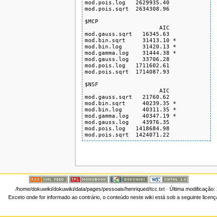
mod.pois.log   2629935.40

mod.pois.sqrt  2634308.96

$MCP

                      AIC

mod.gauss.sqrt   16345.63

mod.bin.sqrt     31413.10 *

mod.bin.log      31420.13 *

mod.gamma.log    31444.38 *

mod.gauss.log    33706.28

mod.pois.log   1711602.61

mod.pois.sqrt  1714087.93

$NSF

                      AIC

mod.gauss.sqrt   21760.62

mod.bin.sqrt     40239.35 *

mod.bin.log      40311.35 *

mod.gamma.log    40347.19 *

mod.gauss.log    43976.35

mod.pois.log   1418684.98

mod.pois.sqrt  1424071.22
/home/dokuwiki/dokuwiki/data/pages/pessoais/henriqued/tcc.txt
· Última modificação:
Exceto onde for informado ao contrário, o conteúdo neste wiki está sob a seguinte licen