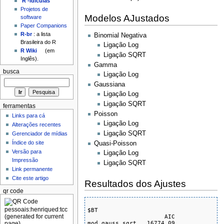
'R'-idículas
Projetos de
Modelos AJustados
software
Paper Companions
R-br
: a lista
Binomial Negativa
Brasileira do R
Ligação Log
R Wiki
(em
Ligação SQRT
Inglês).
Gamma
busca
Ligação Log
Gaussiana
Ligação Log
Ligação SQRT
ferramentas
Poisson
Links para cá
Ligação Log
Alterações recentes
Ligação SQRT
Gerenciador de mídias
Índice do site
Quasi-Poisson
Versão para
Ligação Log
Impressão
Ligação SQRT
Link permanente
Cite este artigo
Resultados dos Ajustes
qr code
$BT

                      AIC

mod.gauss.sqrt   16774.09
