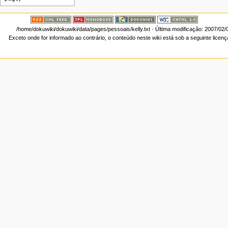
/home/dokuwiki/dokuwiki/data/pages/pessoais/kelly.txt
· Última modificação: 2007/02/
Exceto onde for informado ao contrário, o conteúdo neste wiki está sob a seguinte licen