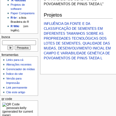
'R'-idículas
POVOAMENTOS DE PINUS TAEDA L"
Projetos de
software
Paper Companions
Projetos
R-br
: a lista
Brasileira do R
INFLUÊNCIA DA FONTE E DA
R Wiki
(em
CLASSIFICAÇÃO DE SEMENTES EM
Inglês).
DIFERENTES TAMANHOS SOBRE AS
busca
PROPRIEDADES TECNOLÓGICAS DOS
LOTES DE SEMENTES, QUALIDADE DAS
MUDAS, DESENVOLVIMENTO INICIAL EM
CAMPO E VARIABILIDADE GENÉTICA DE
ferramentas
POVOAMENTOS DE PINUS TAEDA L
Links para cá
Alterações recentes
Gerenciador de mídias
Índice do site
Versão para
Impressão
Link permanente
Cite este artigo
qr code