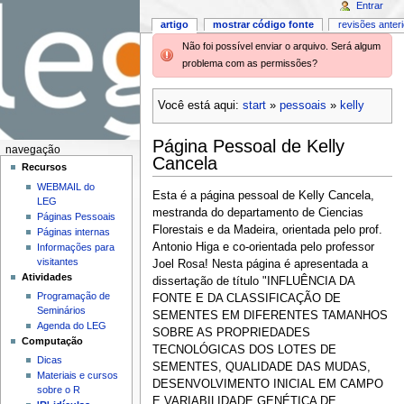
Entrar
artigo
mostrar código fonte
revisões anter
Não foi possível enviar o arquivo. Será algum
problema com as permissões?
Você está aqui:
start
»
pessoais
»
kelly
Página Pessoal de Kelly
navegação
Cancela
Recursos
WEBMAIL do
Esta é a página pessoal de Kelly Cancela,
LEG
mestranda do departamento de Ciencias
Páginas Pessoais
Florestais e da Madeira, orientada pelo prof.
Páginas internas
Antonio Higa e co-orientada pelo professor
Informações para
visitantes
Joel Rosa! Nesta página é apresentada a
Atividades
dissertação de título "INFLUÊNCIA DA
Programação de
FONTE E DA CLASSIFICAÇÃO DE
Seminários
SEMENTES EM DIFERENTES TAMANHOS
Agenda do LEG
SOBRE AS PROPRIEDADES
Computação
TECNOLÓGICAS DOS LOTES DE
Dicas
SEMENTES, QUALIDADE DAS MUDAS,
Materiais e cursos
DESENVOLVIMENTO INICIAL EM CAMPO
sobre o R
E VARIABILIDADE GENÉTICA DE