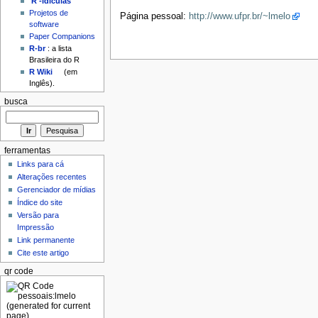
'R'-idículas
Projetos de
Página pessoal:
http://www.ufpr.br/~lmelo
software
Paper Companions
R-br
: a lista
Brasileira do R
R Wiki
(em
Inglês).
busca
ferramentas
Links para cá
Alterações recentes
Gerenciador de mídias
Índice do site
Versão para
Impressão
Link permanente
Cite este artigo
qr code