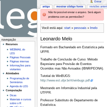
Entrar
artigo
mostrar código fonte
revisões anter
Não foi possível enviar o arquivo. Será algum
problema com as permissões?
Você está aqui:
start
»
pessoais
»
lmelo
Leonardo Melo
navegação
Recursos
Formado em Bacharelado em Estatística pela
WEBMAIL do
UFPR.
LEG
Páginas Pessoais
Trabalho de Conclusão de Curso: Método
Páginas internas
Bayesiano para Provisão de Eventos
Informações para
Ocorridos mas Não Avisados (IBNR/PEONA).
visitantes
Atividades
Tutotial do WinBUGS:
Programação de
http://www.est.ufpr.br/rt/winbugs.pdf
Seminários
Agenda do LEG
Mestrando em Informática Industrial pela
Computação
UTFPR.
Dicas
Materiais e cursos
Professor Substituto do Departamento de
sobre o R
Estatística.