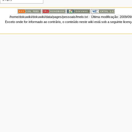
/home/dokuwiki/dokuwiki/data/pages/pessoais/lmelo.txt
· Última modificação: 2009/09
Exceto onde for informado ao contrário, o conteúdo neste wiki está sob a seguinte licen