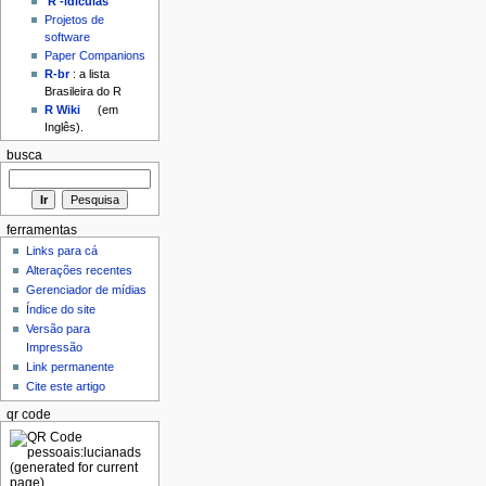
'R'-idículas
Projetos de
software
Paper Companions
R-br
: a lista
Brasileira do R
R Wiki
(em
Inglês).
busca
ferramentas
Links para cá
Alterações recentes
Gerenciador de mídias
Índice do site
Versão para
Impressão
Link permanente
Cite este artigo
qr code