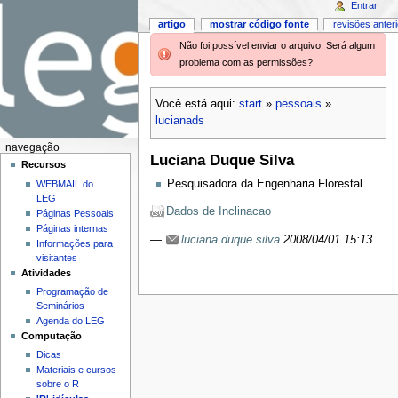
Entrar
artigo
mostrar código fonte
revisões anter
Não foi possível enviar o arquivo. Será algum
problema com as permissões?
Você está aqui:
start
»
pessoais
»
lucianads
navegação
Luciana Duque Silva
Recursos
Pesquisadora da Engenharia Florestal
WEBMAIL do
LEG
Dados de Inclinacao
Páginas Pessoais
Páginas internas
—
luciana duque silva
2008/04/01 15:13
Informações para
visitantes
Atividades
Programação de
Seminários
Agenda do LEG
Computação
Dicas
Materiais e cursos
sobre o R