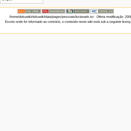
/home/dokuwiki/dokuwiki/data/pages/pessoais/lucianads.txt
· Última modificação: 200
Exceto onde for informado ao contrário, o conteúdo neste wiki está sob a seguinte licen