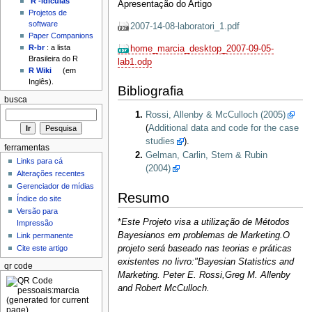
'R'-idículas
Apresentação do Artigo
Projetos de
software
2007-14-08-laboratori_1.pdf
Paper Companions
R-br
: a lista
home_marcia_desktop_2007-09-05-
Brasileira do R
lab1.odp
R Wiki
(em
Inglês).
Bibliografia
busca
Rossi, Allenby & McCulloch (2005)
(
Additional data and code for the case
studies
).
ferramentas
Gelman, Carlin, Stern & Rubin
Links para cá
(2004)
Alterações recentes
Gerenciador de mídias
Resumo
Índice do site
Versão para
*
Este Projeto visa a utilização de Métodos
Impressão
Bayesianos em problemas de Marketing.O
Link permanente
Cite este artigo
projeto será baseado nas teorias e práticas
existentes no livro:"Bayesian Statistics and
qr code
Marketing. Peter E. Rossi,Greg M. Allenby
and Robert McCulloch.