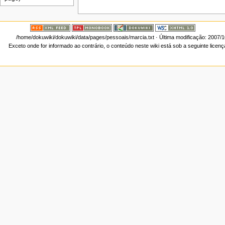
/home/dokuwiki/dokuwiki/data/pages/pessoais/marcia.txt
· Última modificação: 2007/
Exceto onde for informado ao contrário, o conteúdo neste wiki está sob a seguinte licen