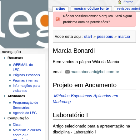
Entrar
artigo
mostrar código fonte
revisões anter
Não foi possível enviar o arquivo. Será algum
problema com as permissões?
Você está aqui:
start
»
pessoais
»
marcia
Marcia Bonardi
navegação
Recursos
Bem vindos a página Wiki da Marcia.
WEBMAIL do
LEG
email:
marciabonardi@bol.com.br
Páginas Pessoais
Páginas internas
Projeto em Andamento
Informações para
visitantes
-
Métodos Bayesianos Aplicados em
Atividades
Marketing
Programação de
Seminários
Agenda do LEG
Laboratório I
Computação
Dicas
Artigo selecionado para a apresentação na
Materiais e cursos
disciplina - Laboratório I
sobre o R