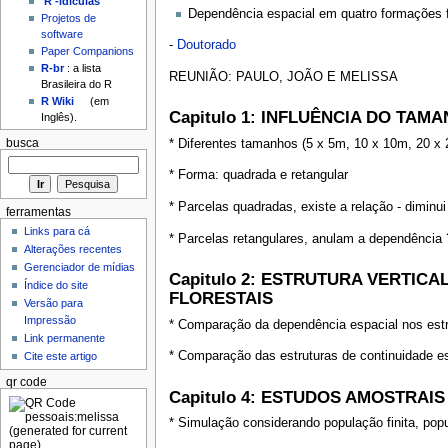
'R'-idículas
Dependência espacial em quatro formações f
Projetos de
software
-
Doutorado
Paper Companions
R-br
: a lista
REUNIÃO: PAULO, JOÃO E MELISSA
Brasileira do R
R Wiki
(em
Capitulo 1: INFLUÊNCIA DO TA
Inglês).
* Diferentes tamanhos (5 x 5m, 10 x 10m, 20 x
busca
* Forma: quadrada e retangular
* Parcelas quadradas, existe a relação - diminui
ferramentas
Links para cá
* Parcelas retangulares, anulam a dependência 
Alterações recentes
Gerenciador de mídias
Capitulo 2: ESTRUTURA VERTI
Índice do site
FLORESTAIS
Versão para
Impressão
* Comparação da dependência espacial nos estrat
Link permanente
* Comparação das estruturas de continuidade es
Cite este artigo
qr code
Capitulo 4: ESTUDOS AMOSTRA
* Simulação considerando população finita, pop