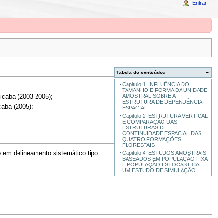
Entrar
Tabela de conteúdos
−
Capitulo 1: INFLUÊNCIA DO
TAMANHO E FORMA DA UNIDADE
AMOSTRAL SOBRE A
icaba (2003-2005);
ESTRUTURA DE DEPENDÊNCIA
aba (2005);
ESPACIAL
Capitulo 2: ESTRUTURA VERTICAL
E COMPARAÇÃO DAS
ESTRUTURAS DE
CONTINUIDADE ESPACIAL DAS
QUATRO FORMAÇÕES
FLORESTAIS
o em delineamento sistemático tipo
Capitulo 4: ESTUDOS AMOSTRAIS
BASEADOS EM POPULAÇÃO FIXA
E POPULAÇÃO ESTOCÁSTICA:
UM ESTUDO DE SIMULAÇÃO