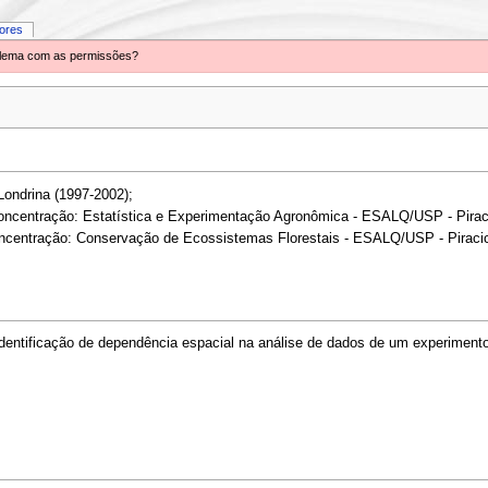
iores
oblema com as permissões?
ondrina (1997-2002);
oncentração: Estatística e Experimentação Agronômica - ESALQ/USP - Pirac
oncentração: Conservação de Ecossistemas Florestais - ESALQ/USP - Piracic
identificação de dependência espacial na análise de dados de um experiment