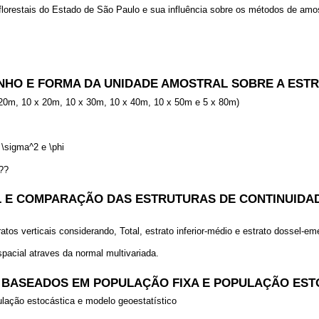
lorestais do Estado de São Paulo e sua influência sobre os métodos de amo
MANHO E FORMA DA UNIDADE AMOSTRAL SOBRE A EST
 20m, 10 x 20m, 10 x 30m, 10 x 40m, 10 x 50m e 5 x 80m)
 \sigma^2 e \phi
??
CAL E COMPARAÇÃO DAS ESTRUTURAS DE CONTINUID
os verticais considerando, Total, estrato inferior-médio e estrato dossel-em
pacial atraves da normal multivariada.
IS BASEADOS EM POPULAÇÃO FIXA E POPULAÇÃO ES
ulação estocástica e modelo geoestatístico