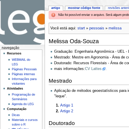
artigo
mostrar código fonte
revisões anter
Não foi possível enviar o arquivo. Será algum pr
Você está aqui:
start
»
pessoais
»
melissa
Melissa Oda-Souza
navegação
Graduação: Engenharia Agronômica - UEL - L
Recursos
Mestrado: Mestre em Agronomia - Área de c
WEBMAIL do
Doutorado: Recursos Florestais - Área de c
LEG
mais informações:
CV Lattes
.
Páginas Pessoais
Páginas internas
Informações para
Mestrado
visitantes
Atividades
Aplicação de métodos geoestatísticos para 
Programação de
"leque".
Seminários
Agenda do LEG
Artigo 1
Computação
Artigo 2
Dicas
Materiais e cursos
Doutorado
sobre o R